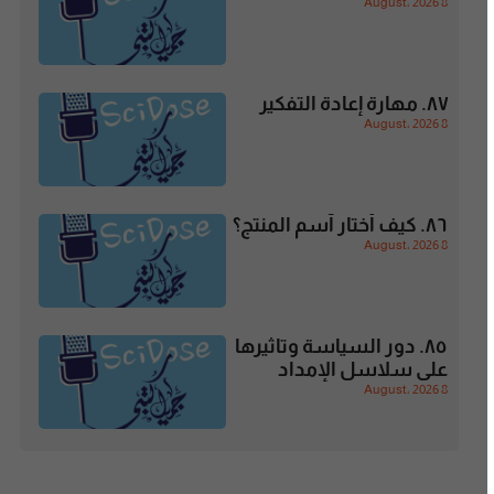
8 August، 2026
٨٧. مهارة إعادة التفكير
8 August، 2026
٨٦. كيف أختار آسم المنتج؟
8 August، 2026
٨٥. دور السياسة وتاثيرها
على سلاسل الإمداد
8 August، 2026