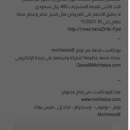
الحد الأدنى لقيمة المشتريات 400 ريال سعودي.
لا يطبق الخصم على العروض مثل اشتر عطر وعطر مجانا.
صالح حتى 30 /11/2021
http://l.mwz.tw/aZh9z-Fpd
__
بودكاست قصة عبر تويتر @mohtwize
عندك قصة عظيمة؟ شاركنا وميضها على بريدنا الإلكتروني
Qissa@Mohtwize.com
__
هذا البودكاست من إنتاج محتوايز
www.mohtwize.com
تويتر – يوتيوب – إنستجرام – لنكد إن ــ فيس بوك
@Mohtwize