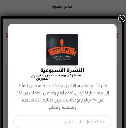
صانع القهوة
×
الحلقة السابقة
الحلقة التالية
رجل غامض قابلته في المستشفى
فاقد الشيء يعطيه
النشرة الأسبوعية
تصنيفات البودكاست
مساءً كل يوم سبت من اختيار
المحررين
نشرة أسبوعية مسائية من بودكاست فلسطين تصلُك
أدب
إلى بريدك الإلكتروني، تُقدِّم أمتع وأفضل الحلقات من أكثر
أسلحة وحروب
من ٣٠٠ برنامج بودكاست عربي نختارها لك لتستمع
ألعاب
وتستمتع وتتعلّم.
إدارة وتسويق
اجتماعي وحواري