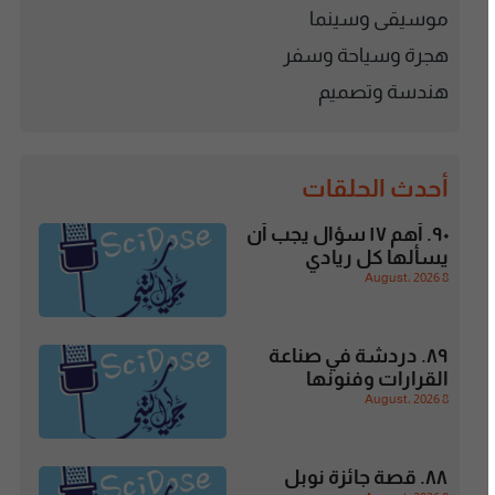
موسيقى وسينما
هجرة وسياحة وسفر
هندسة وتصميم
أحدث الحلقات
٩٠. أهم ١٧ سؤال يجب أن
يسألها كل ريادي
8 August، 2026
٨٩. دردشة في صناعة
القرارات وفنونها
8 August، 2026
٨٨. قصة جائزة نوبل