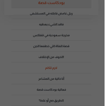
بودكاست قصة
رجل غامض قابلته في المستشفى
فاقد الشيء يعطيه
مخرجة سعودية في نتفلكس
قصة الفتاة التي خطفها الجن
!الخوف من الإختلاف
لازم تتكلم
أنا خالية من المشاعر
فعالية بودكاست قصة
الطريق صح أو غلط؟