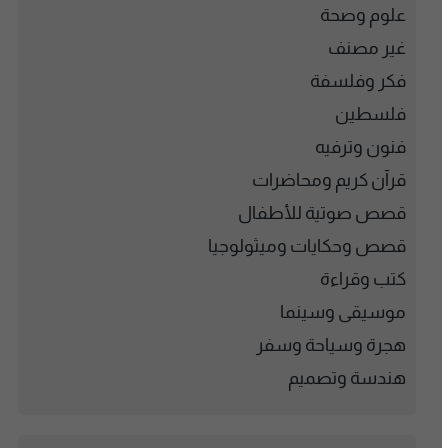
علوم وصحة
غير مصنف
فكر وفلسفة
فلسطين
فنون وترفيه
قرآن كريم ومحاضرات
قصص صوتية للأطفال
قصص وحكايات وميثولوجيا
كتب وقراءة
موسيقى وسينما
هجرة وسياحة وسفر
هندسة وتصميم