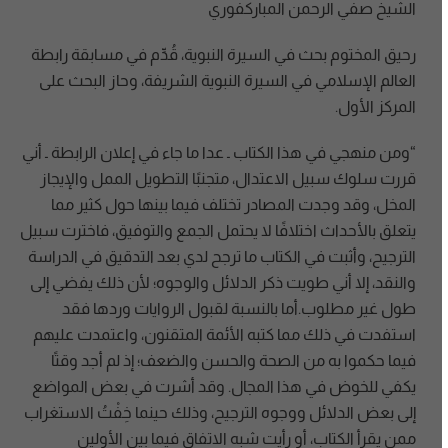
الشيخ صفي الرحمن المباركفوري
رحيق المختوم بحث في السيرة النبوية، قُدِّم في مسابقة رابطة
العالم الإسلامي في السيرة النبوية الشريفة، وحاز البحث على
المركز الأول.
“ومن منهجي في هذا الكتاب ـ عدا ما جاء في إعلان الرابطة ـ أني
قررت سلوك سبيل الاعتدال، متجنبًا التطويل الممل والإيجاز
المخل، وقد وجدت المصادر تختلف فيما بينها حول كثير مما
يتعلق بالأحداث اختلافًا لا يحتمل الجمع والتوفيق، فاخترت سبيل
الترجيح، وأثبت في الكتاب ما ترجح لدي بعد التدقيق في الدراسة
والنقد، إلا أني طويت ذكر الدلائل والوجوه؛ لأن ذلك يفضي إلى
طول غير مطلوب‏.أما بالنسبة لقبول الروايات وردها فقد
استفدت في ذلك مما كتبه الأئمة المتقنون، واعتمدت عليهم
فيما حكموا به من الصحة والحسن والضعف؛ إذ لم أجد وقتًا
يكفي للخوض في هذا المجال‏.‏ وقد أشرت في بعض المواضع
إلى بعض الدلائل ووجوه الترجيح، وذلك حينما خِفْتُ الاستغراب
ممن يقرأ الكتاب، أو رأيت شبه الاتفاق فيما بين الأولين