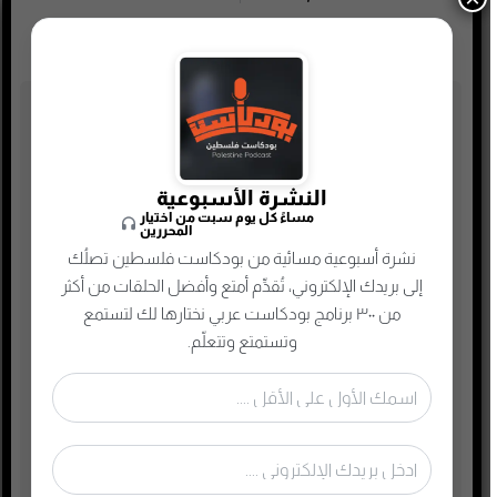
تصنيفات البودكاست
أدب
النشرة الأسبوعية
أسلحة وحروب
مساءً كل يوم سبت من اختيار
المحررين
ألعاب
نشرة أسبوعية مسائية من بودكاست فلسطين تصلُك
إدارة وتسويق
إلى بريدك الإلكتروني، تُقدِّم أمتع وأفضل الحلقات من أكثر
من ٣٠٠ برنامج بودكاست عربي نختارها لك لتستمع
اجتماعي وحواري
وتستمتع وتتعلّم.
الأنمي و المانجا
التجارة الإلكترونية
الذاكرة الشعبية الفلسطينية
الذكاء الإصطناعي