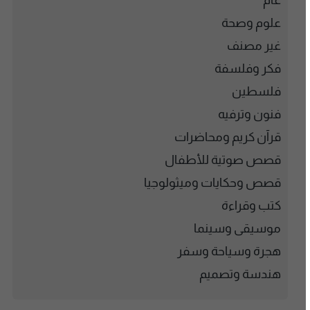
عام
علوم وصحة
غير مصنف
فكر وفلسفة
فلسطين
فنون وترفيه
قرآن كريم ومحاضرات
قصص صوتية للأطفال
قصص وحكايات وميثولوجيا
كتب وقراءة
موسيقى وسينما
هجرة وسياحة وسفر
هندسة وتصميم