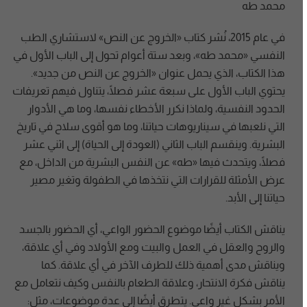
محمد طه
في عام 2015، نُشر كتاب «الخروج عن النص» لاستشاري الطب
النفسي «محمد طه»، وبعد ستة أعوام تحول إلى الباب الأول في
هذا الكتاب، الذي يحمل عنوان «الخروج عن النص من جديد».
يحتوي الباب الأول على سبعة عشر فصلًا، يتناول فيهم تعريفات
الحدود النفسية، ولماذا نكرر الأخطاء نفسها، وما هي الأدوار
التي نلعبها في سيناريوهات حياتنا، وما هو أقوى سلاح في تاريخ
البشرية. وينقسم الباب الثاني (العودة إلى الحياة) إلى اثني عشر
فصلًا، ويتحدث فيها «طه» عن النفس البشرية من الداخل، مع
عرض الأمثلة للقرارات التي نتخذها في الطفولة وتغير مصير
حياتنا إلى الأبد.
يناقش الكتاب أيضًا موضوع الحضور الواعي، أي الحضور بالجسد
والروح والعقل في العمل والبيت ومع الأولاد وفي أي علاقة،
ويناقش مدى أهمية ذلك للطرف الآخر في أي علاقة. كما
يناقش فكرة الانتحار، وعلاقة الطعام بالنفس وكيف نتعامل مع
الأمر بشكلٍ غير واعي. يتطرق أيضًا إلى عدة موضوعات، مثل: