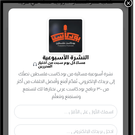
كتاب عمر المختار | محمد محمود إسماعيل
رواية قطة في عرين الأسد | منى سلامة
×
تصنيفات البودكاست
أدب
النشرة الأسبوعية
أسلحة وحروب
مساءً كل يوم سبت من اختيار
المحررين
ألعاب
نشرة أسبوعية مسائية من بودكاست فلسطين تصلُك
إدارة وتسويق
إلى بريدك الإلكتروني، تُقدِّم أمتع وأفضل الحلقات من أكثر
من ٣٠٠ برنامج بودكاست عربي نختارها لك لتستمع
اجتماعي وحواري
وتستمتع وتتعلّم.
الأنمي و المانجا
التجارة الإلكترونية
الذاكرة الشعبية الفلسطينية
الذكاء الإصطناعي