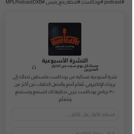
#podcast #بودكاست #لحظة_مع_ميس #MPLPodcastDXB
النشرة الأسبوعية
مساءً كل يوم سبت من اختيار
المحررين
نشرة أسبوعية مسائية من بودكاست فلسطين تصلُك إلى
بريدك الإلكتروني، تُقدِّم أمتع وأفضل الحلقات من أكثر من
٣٠٠ برنامج بودكاست عربي نختارها لك لتستمع وتستمتع
وتتعلّم.