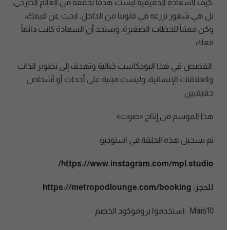
.كيف السعادة الحقيقية ليست هدفاً نحققه من العالم الخارجي،
بل هي شعور نزرعه في قلوبنا من الداخل. ابحث عن قيمك،
وكن ممتناً للحظات الصغيرة، وستجد أن السعادة كانت دائماً
معك
.القصص في هذا البودكاست خيالية وتهدف إلى تطوير الذات
والعلاقات الإنسانية، وليست مبنية على أحداث أو أشخاص
حقيقيين
هذا الموسم من إنتاج «صوت»
تم تسجيل هذه الحلقة في استوديو
https://www.instagram.com/mpl.studio/
للحجز:
https://metropodlounge.com/booking
Mais10 :استخدموا بروموكود الخصم