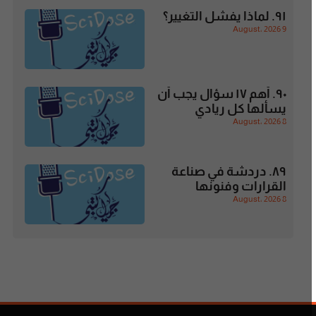
٩١. لماذا يفشل التغيير؟
9 August، 2026
٩٠. أهم ١٧ سؤال يجب أن
يسألها كل ريادي
8 August، 2026
٨٩. دردشة في صناعة
القرارات وفنونها
8 August، 2026