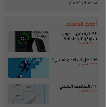
هندسة وتصميم
أحدث الحلقات
٩٤. كيف غيرت ووب
سلوكياتنا وعاداتنا؟
9 August، 2026
٩٣. هل أساعد منافسي؟
9 August، 2026
٩٢. التعاطف التكتيكي
9 August، 2026