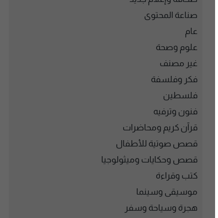
صناعة المحتوى
عام
علوم وصحة
غير مصنف
فكر وفلسفة
فلسطين
فنون وترفيه
قرآن كريم ومحاضرات
قصص صوتية للأطفال
قصص وحكايات وميثولوجيا
كتب وقراءة
موسيقى وسينما
هجرة وسياحة وسفر