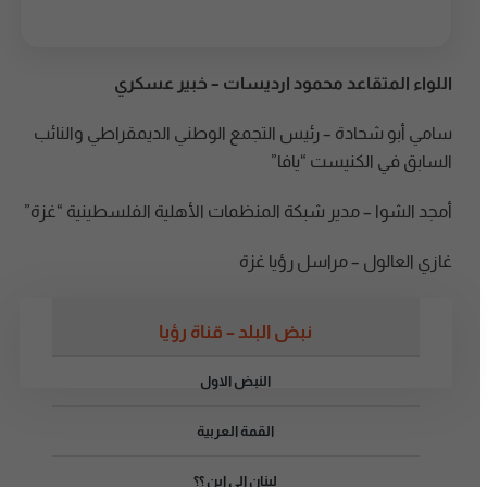
اللواء المتقاعد محمود ارديسات – خبير عسكري
سامي أبو شحادة – رئيس التجمع الوطني الديمقراطي والنائب
السابق في الكنيست “يافا”
أمجد الشوا – مدير شبكة المنظمات الأهلية الفلسطينية “غزة”
غازي العالول – مراسل رؤيا غزة
نبض البلد – قناة رؤيا
النبض الاول
القمة العربية
لبنان الى اين ؟؟