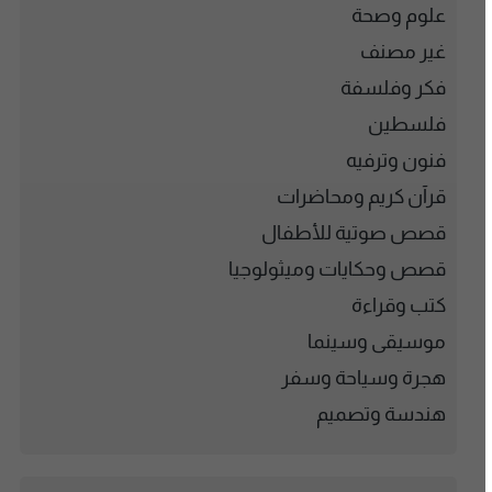
علوم وصحة
غير مصنف
فكر وفلسفة
فلسطين
فنون وترفيه
قرآن كريم ومحاضرات
قصص صوتية للأطفال
قصص وحكايات وميثولوجيا
كتب وقراءة
موسيقى وسينما
هجرة وسياحة وسفر
هندسة وتصميم