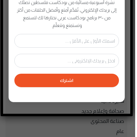
الطفل والحياة الأسرية
نشرة أسبوعية مسائية من بودكاست فلسطين تصلُك
تاريخ فلسطين
إلى بريدك الإلكتروني، تُقدِّم أمتع وأفضل الحلقات من أكثر
من ٣٠٠ برنامج بودكاست عربي نختارها لك لتستمع
تعليم وثقافة
وتستمتع وتتعلّم.
تكنولوجيا وتقنية
جريمة وغموض واحتيال
حقوق وقانون
حلقات مميزة
ريادة الأعمال
رياضة
اشترك
سياسة واقتصاد
سيرة ذاتية
صحافة وإعلام جديد
صناعة المحتوى
عام