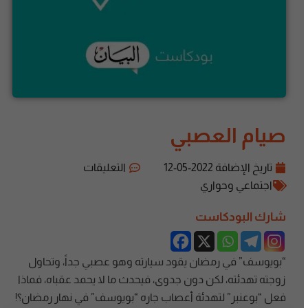
صيام العصبي
تاريخ الإضافة
2022-05-12
التعليقات
اجتماعي وحواري
شارك البودكاست
“بويوسف” في رمضان يقود سيارته وهو عصبي جداً، وتحاول
زوجته تهدئته، لكن دون جدوى، فيحدث ما لا يحمد عقباه، فماذا
فعل “بوعنبر” لتهدئة أعصاب جاره “بويوسف” في نهار رمضان؟!