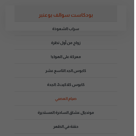
بودكاست سوالف بوعنبر
سراب الشعوذة
زواج من أول نظرة
معركة على الهواء!
كابوس الجد التاسع عشر
كابوس كلاكيت2: الجدة
صيام العصبي
مونديال عشاق الساحرة المستديرة
حقنة في الظهر