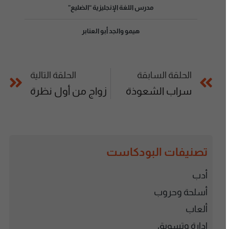
مدرس اللغة الإنجليزية “الضليع”
هيمو والجد أبو العنابر
الحلقة السابقة
الحلقة التالية
سراب الشعوذة
زواج من أول نظرة
تصنيفات البودكاست
أدب
أسلحة وحروب
ألعاب
إدارة وتسويق