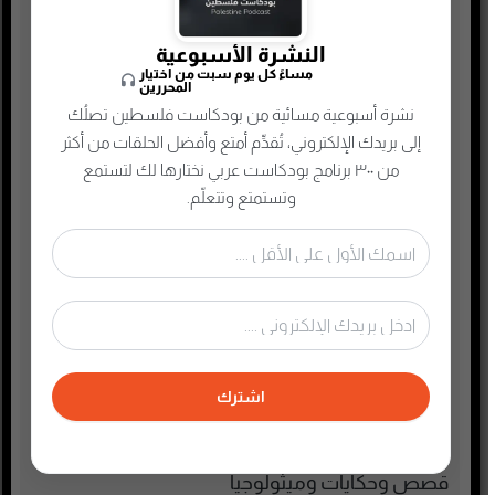
رياضة
سياسة واقتصاد
النشرة الأسبوعية
مساءً كل يوم سبت من اختيار
سيرة ذاتية
المحررين
نشرة أسبوعية مسائية من بودكاست فلسطين تصلُك
صحافة وإعلام جديد
إلى بريدك الإلكتروني، تُقدِّم أمتع وأفضل الحلقات من أكثر
صناعة المحتوى
من ٣٠٠ برنامج بودكاست عربي نختارها لك لتستمع
عام
وتستمتع وتتعلّم.
علوم وصحة
غير مصنف
فكر وفلسفة
فلسطين
فنون وترفيه
اشترك
قرآن كريم ومحاضرات
قصص صوتية للأطفال
قصص وحكايات وميثولوجيا