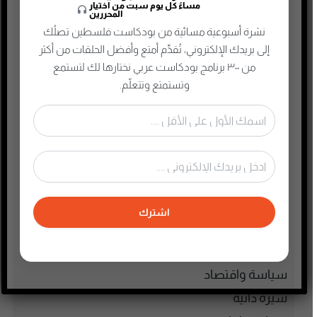
مساءً كل يوم سبت من اختيار
المحررين
الذاكرة الشعبية الفلسطينية
نشرة أسبوعية مسائية من بودكاست فلسطين تصلُك
الذكاء الإصطناعي
إلى بريدك الإلكتروني، تُقدِّم أمتع وأفضل الحلقات من أكثر
الطفل والحياة الأسرية
من ٣٠٠ برنامج بودكاست عربي نختارها لك لتستمع
وتستمتع وتتعلّم.
تاريخ فلسطين
تعليم وثقافة
تكنولوجيا وتقنية
جريمة وغموض واحتيال
حقوق وقانون
حلقات مميزة
اشترك
ريادة الأعمال
رياضة
سياسة واقتصاد
سيرة ذاتية