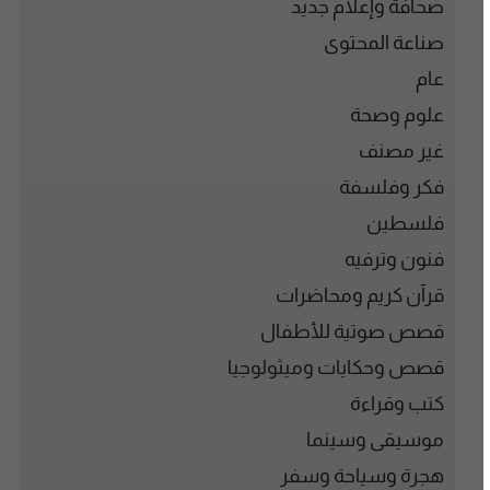
صحافة وإعلام جديد
صناعة المحتوى
عام
علوم وصحة
غير مصنف
فكر وفلسفة
فلسطين
فنون وترفيه
قرآن كريم ومحاضرات
قصص صوتية للأطفال
قصص وحكايات وميثولوجيا
كتب وقراءة
موسيقى وسينما
هجرة وسياحة وسفر