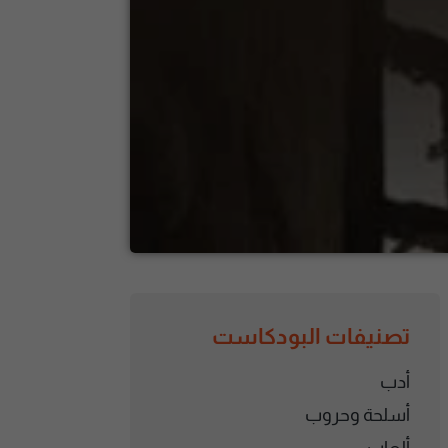
تصنيفات البودكاست
أدب
أسلحة وحروب