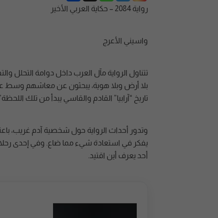
رواية 2084 – حكاية العربي الأخير
واسيني الأعرج
تتناول الرواية مآل العرب داخل دوامة التحلل وا
بلا أرض وبلا هوية، يبحثون عن معاشهم وسط عال
تاريخ “آرابيا” القادم والقاسي يبدأ من تلك اللحظة”
وتدور أحداث الرواية حول شخصية آدم غريب، باعتباره
يفكر في استعادة شيء مما ضاع. وفي إحدى رحلات
أحد يعرف أين اقتيد.