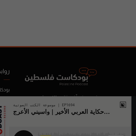
رواب
بودك
نجمع ونصنّف ونقدم لك محتوى
برامج
البودكاست الصوتي الفلسطيني
تصني
والعربي لتستمتع به في أي وقت
المدو