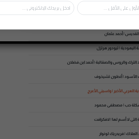
 الكتب الصوتية
 إلى ذاته الباطنة | ليو تولستوي
القديس | أحمد عثمان
ة اليهودية | تيودور هرتزل
د الترك والروس والصقالبة | أحمد ابن فضلان
ب الأسود | أنطون تشيخوف
ة التى لا أسم لها | لافكرافت
 الملاك | فريدريك لونوار