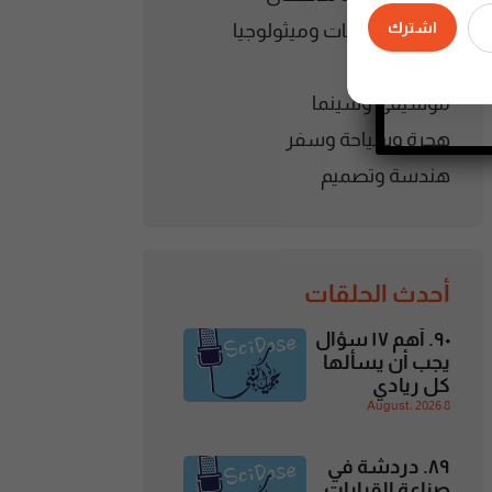
اشترك
قصص وحكايات وميثولوجيا
كتب وقراءة
موسيقى وسينما
هجرة وسياحة وسفر
هندسة وتصميم
أحدث الحلقات
٩٠. أهم ١٧ سؤال
يجب أن يسألها
كل ريادي
8 August، 2026
٨٩. دردشة في
صناعة القرارات