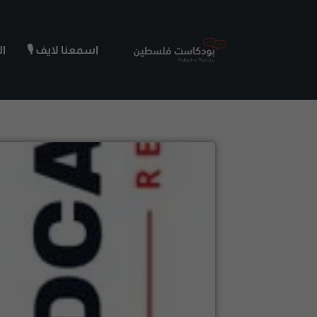
اسمعنا لايف 🎙️
ا