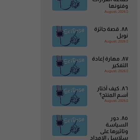
وفنونها
8 August، 2026
٨٨. قصة جائزة
نوبل
8 August، 2026
٨٧. مهارة إعادة
التفكير
8 August، 2026
٨٦. كيف أختار
آسم المنتج؟
8 August، 2026
٨٥. دور
السياسة
وتاثيرها على
سلاسل الإمداد