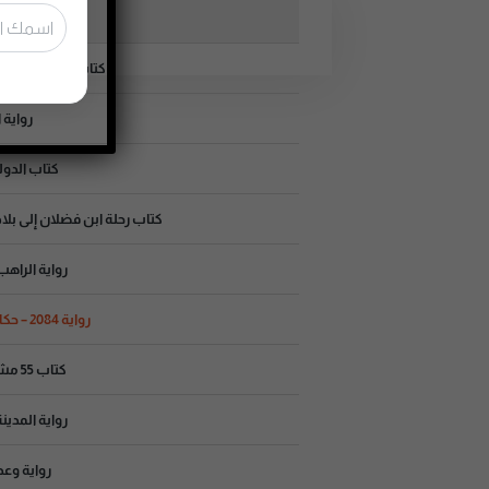
موسوعة
كتاب سبيل تولستوي
رواية 
كتاب الدول
كتاب رحلة ابن فضلان إلى بلا
رواية الراه
رواية 2084 – حكاية العربي الأخير | واسيني الأعرج
كتاب 55 مشكلة حب | مصطفى محمود
رواية المدين
رواية وعد