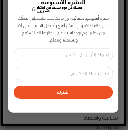
النشرة الأسبوعية
التجارة الإلكترونية
مساءً كل يوم سبت من اختيار
المحررين
الذاكرة الشعبية الفلسطينية
نشرة أسبوعية مسائية من بودكاست فلسطين تصلُك
الذكاء الإصطناعي
إلى بريدك الإلكتروني، تُقدِّم أمتع وأفضل الحلقات من أكثر
الطفل والحياة الأسرية
من ٣٠٠ برنامج بودكاست عربي نختارها لك لتستمع
وتستمتع وتتعلّم.
تاريخ فلسطين
تعليم وثقافة
تكنولوجيا وتقنية
جريمة وغموض واحتيال
حقوق وقانون
حلقات مميزة
اشترك
ريادة الأعمال
رياضة
سياسة واقتصاد
سيرة ذاتية