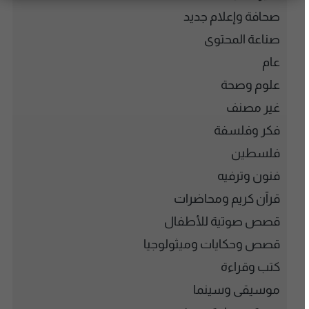
صحافة وإعلام جديد
صناعة المحتوى
عام
علوم وصحة
غير مصنف
فكر وفلسفة
فلسطين
فنون وترفيه
قرآن كريم ومحاضرات
قصص صوتية للأطفال
قصص وحكايات وميثولوجيا
كتب وقراءة
موسيقى وسينما