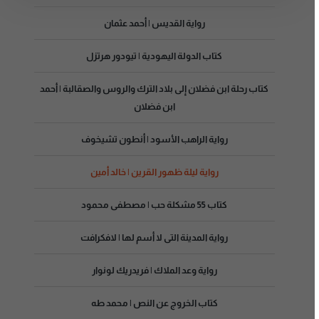
رواية القديس | أحمد عثمان
كتاب الدولة اليهودية | تيودور هرتزل
كتاب رحلة ابن فضلان إلى بلاد الترك والروس والصقالبة | أحمد
ابن فضلان
رواية الراهب الأسود | أنطون تشيخوف
رواية ليلة ظهور القرين | خالد أمين
كتاب 55 مشكلة حب | مصطفى محمود
رواية المدينة التى لا أسم لها | لافكرافت
رواية وعد الملاك | فريدريك لونوار
كتاب الخروج عن النص | محمد طه