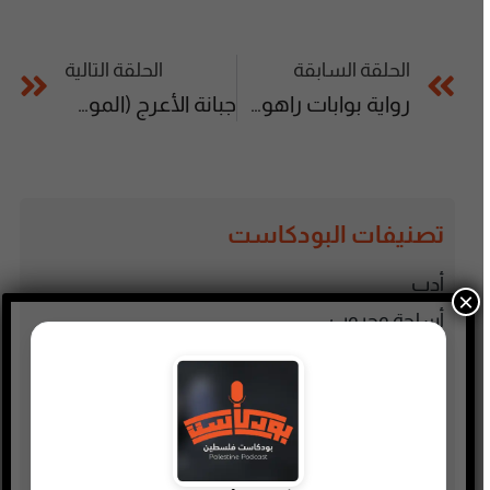
الحلقة السابقة
الحلقة التالية
رواية بوابات راهوت | أحمد خالد فؤاد
جبانة الأعرج (الموسم الأول كامل) | بسمة الخولي
تصنيفات البودكاست
أدب
×
أسلحة وحروب
ألعاب
إدارة وتسويق
اجتماعي وحواري
الأنمي و المانجا