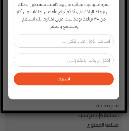
نشرة أسبوعية مسائية من بودكاست فلسطين تصلُك
الطفل والحياة الأسرية
إلى بريدك الإلكتروني، تُقدِّم أمتع وأفضل الحلقات من أكثر
تاريخ فلسطين
من ٣٠٠ برنامج بودكاست عربي نختارها لك لتستمع
وتستمتع وتتعلّم.
تعليم وثقافة
تكنولوجيا وتقنية
جريمة وغموض واحتيال
حقوق وقانون
حلقات مميزة
ريادة الأعمال
اشترك
رياضة
سياسة واقتصاد
سيرة ذاتية
صحافة وإعلام جديد
صناعة المحتوى