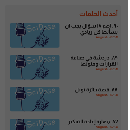
أحدث الحلقات
٩٠. أهم ١٧ سؤال يجب أن
يسألها كل ريادي
8 August، 2026
٨٩. دردشة في صناعة
القرارات وفنونها
8 August، 2026
٨٨. قصة جائزة نوبل
8 August، 2026
٨٧. مهارة إعادة التفكير
8 August، 2026