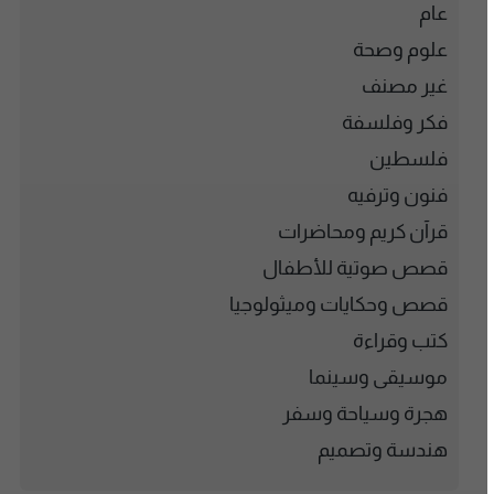
عام
علوم وصحة
غير مصنف
فكر وفلسفة
فلسطين
فنون وترفيه
قرآن كريم ومحاضرات
قصص صوتية للأطفال
قصص وحكايات وميثولوجيا
كتب وقراءة
موسيقى وسينما
هجرة وسياحة وسفر
هندسة وتصميم