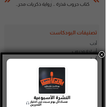
كتاب حروب قذرة (3-3) | جيريمي سكاهيل
رواية ذكريات محرمة | نور عبدالمجيد
تصنيفات البودكاست
أدب
أسلحة وحروب
×
ألعاب
إدارة وتسويق
اجتماعي وحواري
الأنمي و المانجا
التجارة الإلكترونية
النشرة الأسبوعية
الذاكرة الشعبية الفلسطينية
مساءً كل يوم سبت من اختيار
المحررين
الذكاء الإصطناعي