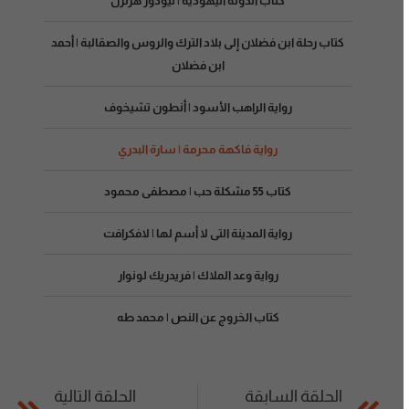
كتاب الدولة اليهودية | تيودور هرتزل
كتاب رحلة ابن فضلان إلى بلاد الترك والروس والصقالبة | أحمد
ابن فضلان
رواية الراهب الأسود | أنطون تشيخوف
رواية فاكهة محرمة | سارة البدري
كتاب 55 مشكلة حب | مصطفى محمود
رواية المدينة التى لا أسم لها | لافكرافت
رواية وعد الملاك | فريدريك لونوار
كتاب الخروج عن النص | محمد طه
الحلقة السابقة
الحلقة التالية