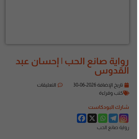
رواية صانع الحب | إحسان عبد
القدوس
تاريخ الإضافة
2026-06-30
التعليقات
كتب وقراءة
شارك البودكاست
رواية صانع الحب