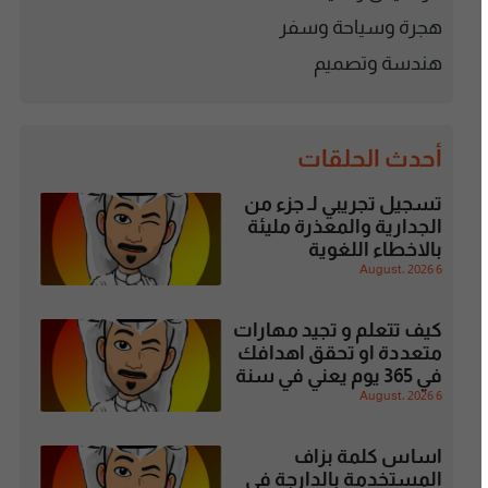
هجرة وسياحة وسفر
هندسة وتصميم
أحدث الحلقات
تسجيل تجريبي لـ جزء من
الجدارية والمعذرة مليئة
بالاخطاء اللغوية
6 August، 2026
كيف تتعلم و تجيد مهارات
متعددة او تحقق اهدافك
في 365 يوم يعني في سنة
6 August، 2026
اساس كلمة بزاف
المستخدمة بالدارجة في