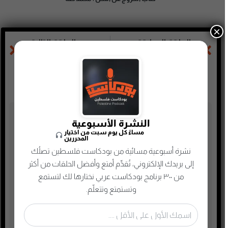
×
الحلقة السابقة
الحلقة التالية
رواية أنا الخائن | نور عبدالمجيد
رواية نساء كازانوفا | واسيني الأعرج
تصنيفات البودكاست
النشرة الأسبوعية
مساءً كل يوم سبت من اختيار
المحررين
أدب
نشرة أسبوعية مسائية من بودكاست فلسطين تصلُك
أسلحة وحروب
إلى بريدك الإلكتروني، تُقدِّم أمتع وأفضل الحلقات من أكثر
ألعاب
من ٣٠٠ برنامج بودكاست عربي نختارها لك لتستمع
وتستمتع وتتعلّم.
إدارة وتسويق
اجتماعي وحواري
الأنمي و المانجا