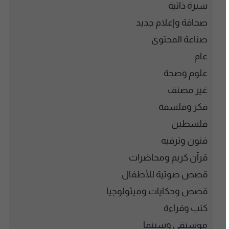
سيرة ذاتية
صحافة وإعلام جديد
صناعة المحتوى
عام
علوم وصحة
غير مصنف
فكر وفلسفة
فلسطين
فنون وترفيه
قرآن كريم ومحاضرات
قصص صوتية للأطفال
قصص وحكايات وميثولوجيا
كتب وقراءة
موسيقى وسينما