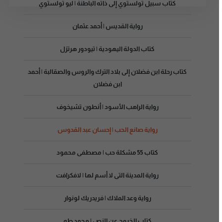
كتاب سبيل تولستوي إلى ذاته الباطنة | ليو تولستوي
رواية القديس | أحمد عثمان
كتاب الدولة اليهودية | تيودور هرتزل
كتاب رحلة ابن فضلان إلى بلاد الترك والروس والصقالبة | أحمد
ابن فضلان
رواية الراهب الأسود | أنطون تشيخوف
رواية صانع الحب | إحسان عبد القدوس
كتاب 55 مشكلة حب | مصطفى محمود
رواية المدينة التى لا أسم لها | لافكرافت
رواية وعد الملاك | فريدريك لونوار
كتاب الخروج عن النص | محمد طه