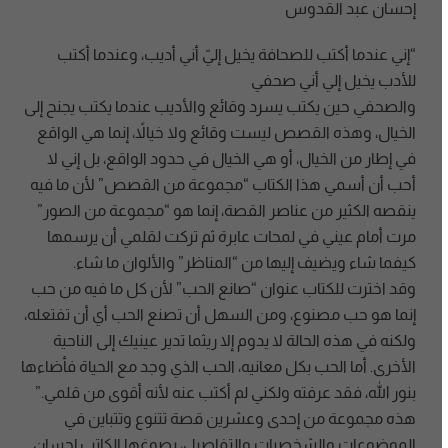
إحسان عبد القدوس
“إني عندما أكتب للصحافة يخيل إليّ أني أديب، وعندما أكتب
للأدب يخيل إلي أني صحفي
والصحفي حين يكتب يسرد وقائع والأديب عندما يكتب يجنح إلى
الخيال، وهذه القصص ليست وقائع ولا خيالاً، إنما هي الواقع
في إطار من الخيال، أو هي الخيال في حدود الواقع، بل إني لا
أحب أن أسمي هذا الكتاب “مجموعة من القصص” لأن ما فيه
ينقصه الكثير من عناصر القصة، إنما هو “مجموعة من الصور”
مرت أمام عيني في لمحات عابرة ثم تركت لقلمي أن يرسمها
كيفما شاء ويضيف إليها من “المناظر” والألوان ما شاء.
وقد اخترت للكتاب عنوان “صانع الحب” لأن كل ما فيه من حب
إنما هو حب مصنوع، ومن السهل أن تصنع الحب أي أن تفتعله،
ولكنه في هذه الحالة لا يدوم إلا ريثما تدير عينيك إلى الناحية
الأخرى. أما الحب بكل معانيه، الحب الذي وجد مع الحياة فأضاءها
بنور الله، فقد عرفته ولكني لم أكتب عنه لأنه أقوى من قلمي.”
هذه مجموعة من إحدى وعشرين قصة تتنوع وتتباين في
الموضوعات والشخصيات والتفاصيل، يصوغها الكاتب إحسان