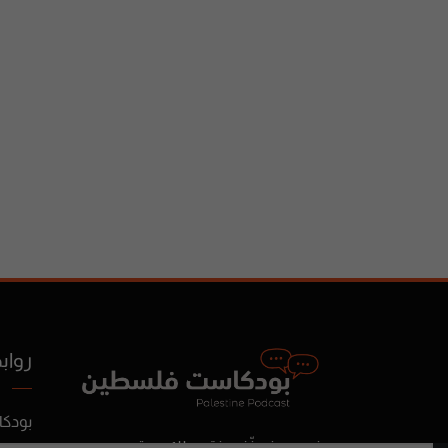
رواب
بودك
نجمع ونصنّف ونقدم لك محتوى