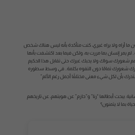
ون ما أراه ولا يراه غيري، كنت متأكدة بأنه ليس هناك شخص
م يمر إنسان بما مررت به، ولكن فيما بعد اكتشفت بأنها
 يفهم شعورك سواك ولا يحبك غيرك حتى تقابل هذا الحكيم
درك شعورك تمامًا دون التفوه بكلمة.. في وسط سطوره
درك بأن لكل شيء معنى مختلفًا أجمل رغم الألم”
نية. يبحث أبطالها “رنا” و”حازم” عن هويتهم، عن تاريخهم
اة بما لا يتمنون؟