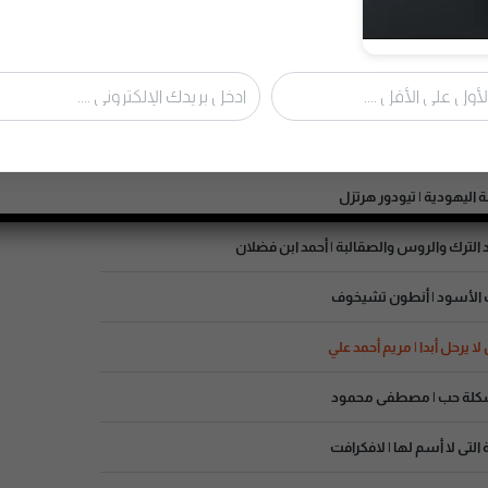
 الكتب الصوتية
 إلى ذاته الباطنة | ليو تولستوي
القديس | أحمد عثمان
ة اليهودية | تيودور هرتزل
د الترك والروس والصقالبة | أحمد ابن فضلان
ب الأسود | أنطون تشيخوف
ا يرحل أبدا | مريم أحمد علي
ة التى لا أسم لها | لافكرافت