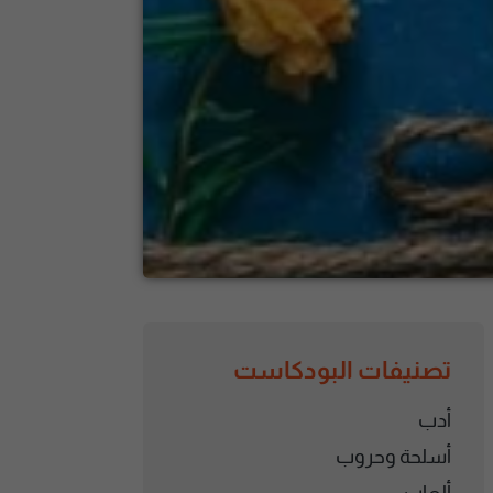
تصنيفات البودكاست
أدب
أسلحة وحروب