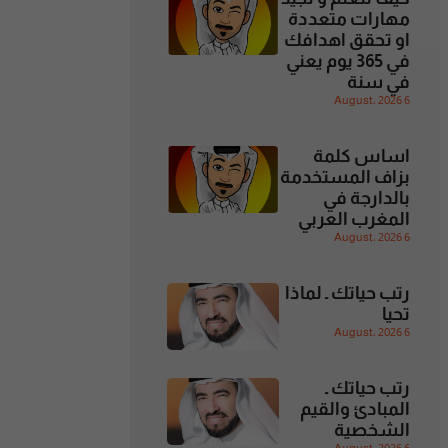
مهارات متعددة
او تحقق اهدافك
في 365 يوم يعني
في سنة
6 August، 2026
اساس كلمة
بزاف المستخدمة
بالدارجة في
المغرب العربي
6 August، 2026
رتب حياتك ـ لماذا
تحيا
6 August، 2026
رتب حياتك ـ
المبادئ والقيم
الشخصية