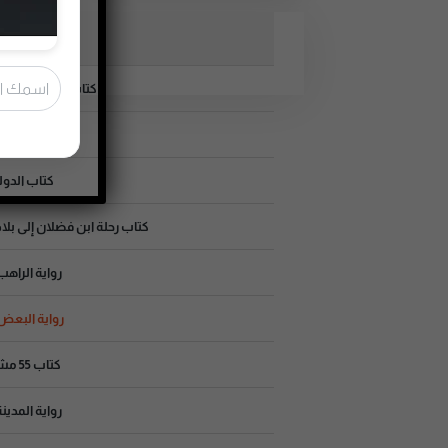
موسوعة
كتاب سبيل تولستوي
رواية 
كتاب الدول
كتاب رحلة ابن فضلان إلى بلا
رواية الراه
رواية البعض ل
كتاب 55 مشكلة حب | مصطفى محمود
رواية المدين