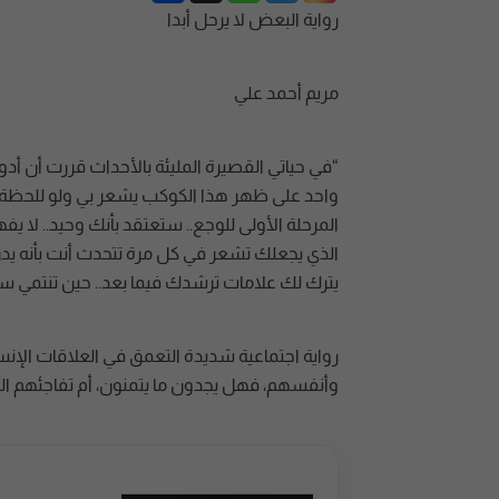
رواية البعض لا يرحل أبدا
مريم أحمد علي
“في حياتي القصيرة المليئة بالأحداث قررت أن أد
واحد على ظهر هذا الكوكب يشعر بي ولو للحظة.. ل
المرحلة الأولى للوجع.. ستعتقد بأنك وحيد.. لا
الذي يجعلك تشعر في كل مرة تتحدث أنت بأنه ي
يترك لك علامات ترشدك فيما بعد.. حين تنتمي ست
رواية اجتماعية شديدة التعمق في العلاقات الإنسا
وأنفسهم، فهل يجدون ما يتمنون، أم تفاجئهم الحي