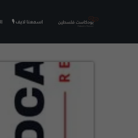
اسمعنا لايف 🎙️
ا