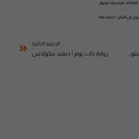
 الملاك | فريدريك لونوار
روج عن النص | محمد طه
الحلقة التالية
رواية الحب لم يعد مناسباً | ميلا فينتوريني
رواية ذات يوم | ديفيد نيكولاس