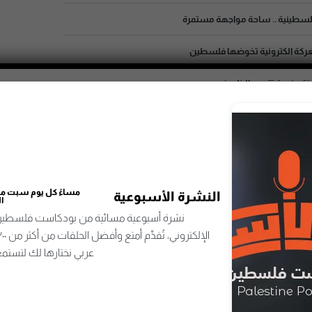
الفلسطينية .. ساحة مواجهة مستمرة
معركة الكترونية تخوضها فلسطين
زة .. فرحة تتحدى الظروف
ة البدوية .. ورود على حدود غزة
الحلقة التالية
مساءً كل يوم سبت من 
في رمضان .. مهن موسمية تفتح باب رزق للعاطلين
مسجد العجمي.. شاهد على تاريخ غزة القديمة
النشرة الأسبوعية
ا
نشرة أسبوعية مسائية من بودكاست فلسطين 
عربي نختارها لك لتستمع