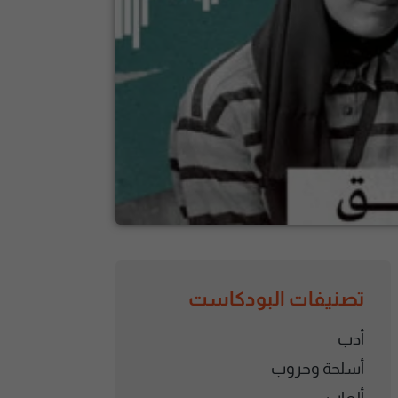
تصنيفات البودكاست
أدب
أسلحة وحروب