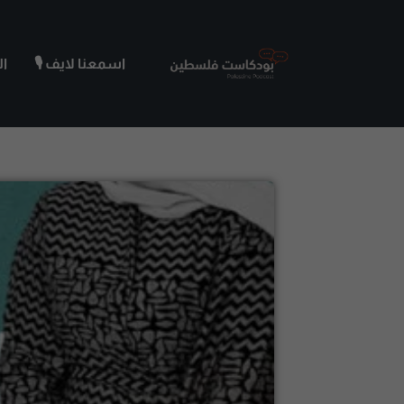
اسمعنا لايف 🎙️
ا