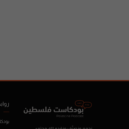
رواب
بودك
نجمع ونصنّف ونقدم لك محتوى