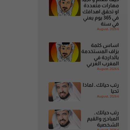
مهارات متعددة
او تحقق اهدافك
في 365 يوم يعني
في سنة
6 August، 2026
اساس كلمة
بزاف المستخدمة
بالدارجة في
المغرب العربي
6 August، 2026
رتب حياتك ـ لماذا
تحيا
6 August، 2026
رتب حياتك ـ
المبادئ والقيم
الشخصية