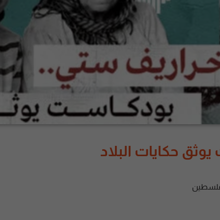
وثق حكايات البلاد
لسطين