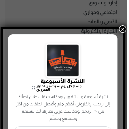
إدارة وتسويق
اجتماعي وحواري
الأنمي و المانجا
×
التجارة الإلكترونية
الذاكرة الشعبية الفلسطينية
الذكاء الإصطناعي
الطفل والحياة الأسرية
تاريخ فلسطين
تعليم وثقافة
النشرة الأسبوعية
مساءً كل يوم سبت من اختيار
تكنولوجيا وتقنية
المحررين
نشرة أسبوعية مسائية من بودكاست فلسطين تصلُك
جريمة وغموض واحتيال
إلى بريدك الإلكتروني، تُقدِّم أمتع وأفضل الحلقات من أكثر
حقوق وقانون
من ٣٠٠ برنامج بودكاست عربي نختارها لك لتستمع
حلقات مميزة
وتستمتع وتتعلّم.
ريادة الأعمال