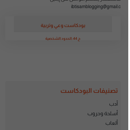
ibtisamblogging@gmail.c
بودكاست وعي وتربية
ح 44: الحدود الشخصية
تصنيفات البودكاست
أدب
أسلحة وحروب
ألعاب