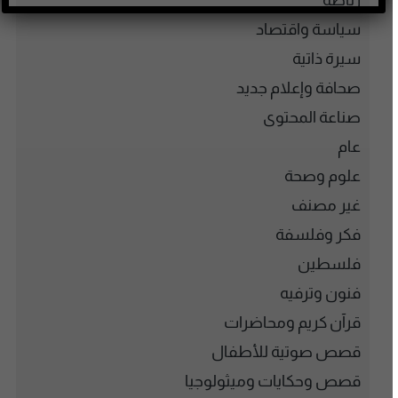
رياضة
سياسة واقتصاد
سيرة ذاتية
صحافة وإعلام جديد
صناعة المحتوى
عام
علوم وصحة
غير مصنف
فكر وفلسفة
فلسطين
فنون وترفيه
قرآن كريم ومحاضرات
قصص صوتية للأطفال
قصص وحكايات وميثولوجيا