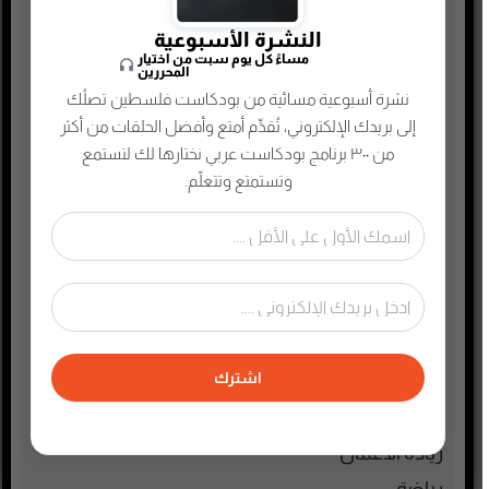
اجتماعي وحواري
النشرة الأسبوعية
الأنمي و المانجا
مساءً كل يوم سبت من اختيار
المحررين
التجارة الإلكترونية
نشرة أسبوعية مسائية من بودكاست فلسطين تصلُك
إلى بريدك الإلكتروني، تُقدِّم أمتع وأفضل الحلقات من أكثر
الذاكرة الشعبية الفلسطينية
من ٣٠٠ برنامج بودكاست عربي نختارها لك لتستمع
الذكاء الإصطناعي
وتستمتع وتتعلّم.
الطفل والحياة الأسرية
تاريخ فلسطين
تعليم وثقافة
تكنولوجيا وتقنية
جريمة وغموض واحتيال
اشترك
حقوق وقانون
حلقات مميزة
ريادة الأعمال