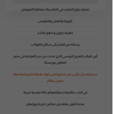
صحراء حزام الصمت في المكسيك منطقة الغموض
كورونا والعمل والـفلوس
نظرية دارون و تطور البشر
رسالة من البشر الى سكان الكواكب
أبن كوكب المريخ الروسي الذي تحدث عن سر الفراعنة في مصر
الطفل بوريسكا
جسم انسان برأس من شمع اكس توك نقطة تفكير قصة حياة
جيرمي بينتام
في الحب متلازمة ستوكهولم حالة نفسية غريبة
عندما تكون عاقلا بين مجانين تجربة روزنهان