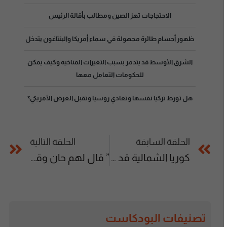
الاحتجاجات تهز الصين ومطالب بأقالة الرئيس
ظهور أجسام طائرة مجهولة في سماء أمريكا والبنتاغون يتدخل
الشرق الأوسط قد يتدمر بسبب التغيرات المناخيه وكيف يمكن
للحكومات التعامل معها
هل تورط تركيا نفسها وتعادي روسيا وتقبل العرض الأمريكي؟
الحلقة السابقة
الحلقة التالية
كوريا الشمالية قد تجري اختبارا نوويا أثناء زيارة بايدن لكوريا الجنوبية
” قال لهم حان وقت موتكم ” طفل يروي تفاصيل مذبحة مدرسة تكساس
تصنيفات البودكاست