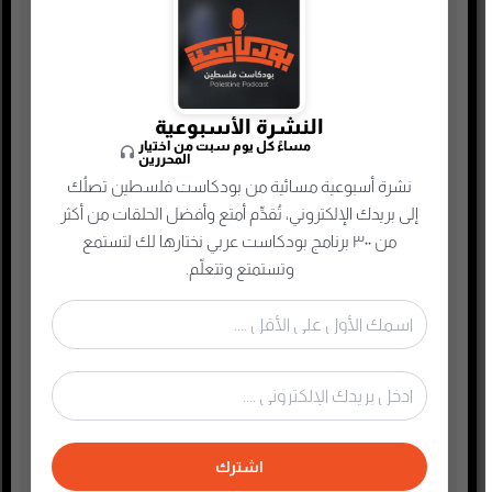
جريمة وغموض واحتيال
حقوق وقانون
حلقات مميزة
ريادة الأعمال
النشرة الأسبوعية
مساءً كل يوم سبت من اختيار
رياضة
المحررين
نشرة أسبوعية مسائية من بودكاست فلسطين تصلُك
سياسة واقتصاد
إلى بريدك الإلكتروني، تُقدِّم أمتع وأفضل الحلقات من أكثر
سيرة ذاتية
من ٣٠٠ برنامج بودكاست عربي نختارها لك لتستمع
صحافة وإعلام جديد
وتستمتع وتتعلّم.
صناعة المحتوى
عام
علوم وصحة
غير مصنف
فكر وفلسفة
اشترك
فلسطين