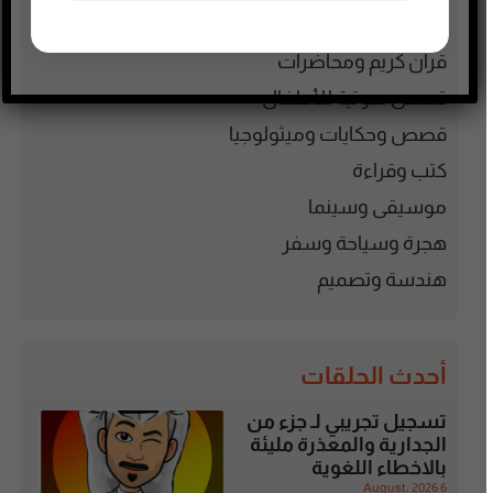
فنون وترفيه
قرآن كريم ومحاضرات
قصص صوتية للأطفال
قصص وحكايات وميثولوجيا
كتب وقراءة
موسيقى وسينما
هجرة وسياحة وسفر
هندسة وتصميم
أحدث الحلقات
تسجيل تجريبي لـ جزء من
الجدارية والمعذرة مليئة
بالاخطاء اللغوية
6 August، 2026