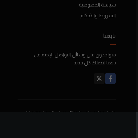
سياسة الخصوصية
الشروط والأحكام
تابعنا
متواجدون على وسائل التواصل الإجتماعي
تابعنا ليصلك كل جديد
حقوق محتوى برامج البودكاست في المنصة محفوظة
لأصحابها ولا تعبر بالضرورة عن رأي بودكاست فلسطين