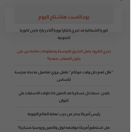
بودكاست هاشتاج اليوم
كوريا الشمالية قد تجري اختبارا نوويا أثناء زيارة بايدن لكوريا
الجنوبية
جدري القرود يصل الشرق الاوسط ومعلومات هامة عن متى
يكون المصاب معديا؟
” قال لهم حان وقت موتكم ” طفل يروي تفاصيل مذبحة مدرسة
تكساس
بايدن : سنتدخل عسكريا ضد الصين اذا حاولت الاستيلاء علي
تايوان
رئيس أمريكا يحذر من حرب نهاية العالم النووية
هل تستطيع أمريكا مواجهه ايران والصين وروسيا عسكريا؟