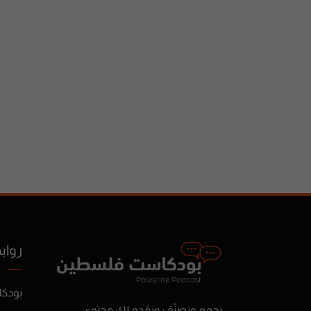
رواب
بودك
نجمع ونصنّف ونقدم لك محتوى