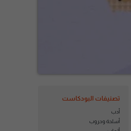
تصنيفات البودكاست
أدب
أسلحة وحروب