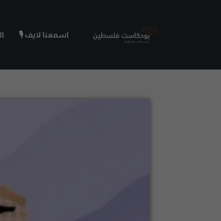
اسمعنا لايف 🎙️
ا