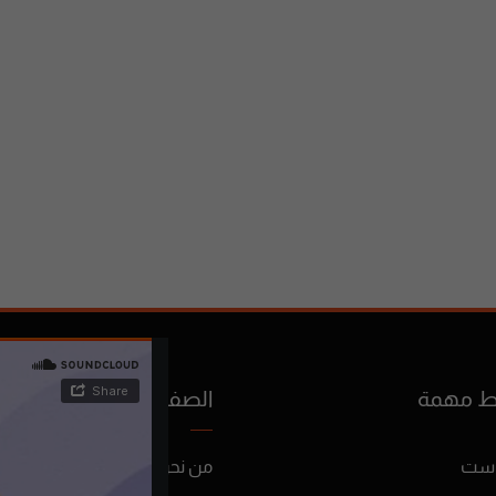
ط مهمة
الصفحات
است
من نحن