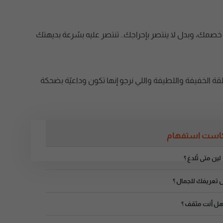
ى خصمك، وبدل لا ينتصر بإحراجك.. تنتصر عليه بسُرعة بديهتك
قة الخفيفة واللطيفة واللي نرجو إنها تكون وداعيّة بضحكة
است استفهام
لين متى تُلدغ ؟
 تعريفك للجمال ؟
ل أنت مثقف ؟