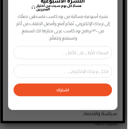
النشرة الأسبوعية
مساءً كل يوم سبت من اختيار
الذاكرة الشعبية الفلسطينية
المحررين
نشرة أسبوعية مسائية من بودكاست فلسطين تصلُك
الذكاء الإصطناعي
إلى بريدك الإلكتروني، تُقدِّم أمتع وأفضل الحلقات من أكثر
الطفل والحياة الأسرية
من ٣٠٠ برنامج بودكاست عربي نختارها لك لتستمع
تاريخ فلسطين
وتستمتع وتتعلّم.
تعليم وثقافة
تكنولوجيا وتقنية
جريمة وغموض واحتيال
حقوق وقانون
حلقات مميزة
اشترك
ريادة الأعمال
رياضة
سياسة واقتصاد
سيرة ذاتية