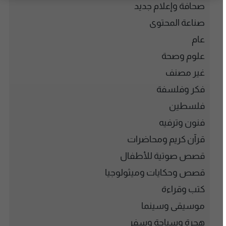
صحافة وإعلام جديد
صناعة المحتوى
عام
علوم وصحة
غير مصنف
فكر وفلسفة
فلسطين
فنون وترفيه
قرآن كريم ومحاضرات
قصص صوتية للأطفال
قصص وحكايات وميثولوجيا
كتب وقراءة
موسيقى وسينما
هجرة وسياحة وسفر