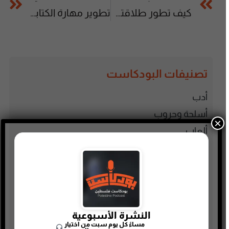
كيف تطور طلاقتك والاكسنت في المحادثة
تطوير مهارة الكتابة في الايلتس
تصنيفات البودكاست
أدب
أسلحة وحروب
×
ألعاب
إدارة وتسويق
اجتماعي وحواري
الأنمي و المانجا
التجارة الإلكترونية
النشرة الأسبوعية
الذاكرة الشعبية الفلسطينية
مساءً كل يوم سبت من اختيار