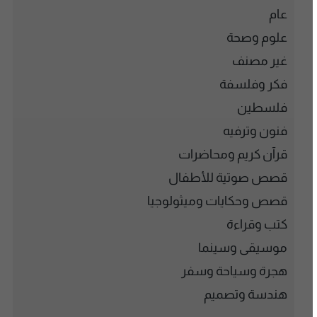
عام
علوم وصحة
غير مصنف
فكر وفلسفة
فلسطين
فنون وترفيه
قرآن كريم ومحاضرات
قصص صوتية للأطفال
قصص وحكايات وميثولوجيا
كتب وقراءة
موسيقى وسينما
هجرة وسياحة وسفر
هندسة وتصميم