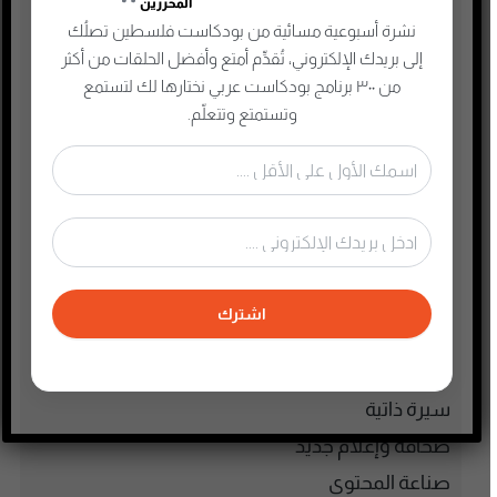
المحررين
الذكاء الإصطناعي
نشرة أسبوعية مسائية من بودكاست فلسطين تصلُك
الطفل والحياة الأسرية
إلى بريدك الإلكتروني، تُقدِّم أمتع وأفضل الحلقات من أكثر
تاريخ فلسطين
من ٣٠٠ برنامج بودكاست عربي نختارها لك لتستمع
وتستمتع وتتعلّم.
تعليم وثقافة
تكنولوجيا وتقنية
جريمة وغموض واحتيال
حقوق وقانون
حلقات مميزة
ريادة الأعمال
اشترك
رياضة
سياسة واقتصاد
سيرة ذاتية
صحافة وإعلام جديد
صناعة المحتوى