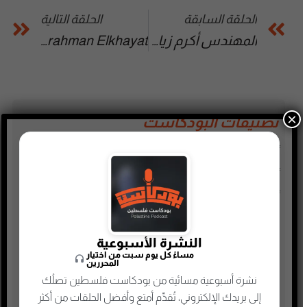
الحلقة السابقة
الحلقة التالية
المهندس أكرم زيادة { Virtual Reality (VR) Augmented Reality (AR) }
Stream #1 w/Abdelrahman Elkhayat
×
تصنيفات البودكاست
أدب
أسلحة وحروب
ألعاب
إدارة وتسويق
النشرة الأسبوعية
اجتماعي وحواري
مساءً كل يوم سبت من اختيار
المحررين
الأنمي و المانجا
نشرة أسبوعية مسائية من بودكاست فلسطين تصلُك
التجارة الإلكترونية
إلى بريدك الإلكتروني، تُقدِّم أمتع وأفضل الحلقات من أكثر