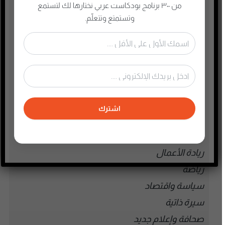
الذاكرة الشعبية الفلسطينية
من ٣٠٠ برنامج بودكاست عربي نختارها لك لتستمع
وتستمتع وتتعلّم.
الذكاء الإصطناعي
الطفل والحياة الأسرية
تاريخ فلسطين
تعليم وثقافة
تكنولوجيا وتقنية
جريمة وغموض واحتيال
اشترك
حقوق وقانون
حلقات مميزة
ريادة الأعمال
رياضة
سياسة واقتصاد
سيرة ذاتية
صحافة وإعلام جديد