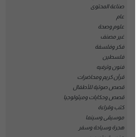
صناعة المحتوى
عام
علوم وصحة
غير مصنف
فكر وفلسفة
فلسطين
فنون وترفيه
قرآن كريم ومحاضرات
قصص صوتية للأطفال
قصص وحكايات وميثولوجيا
كتب وقراءة
موسيقى وسينما
هجرة وسياحة وسفر