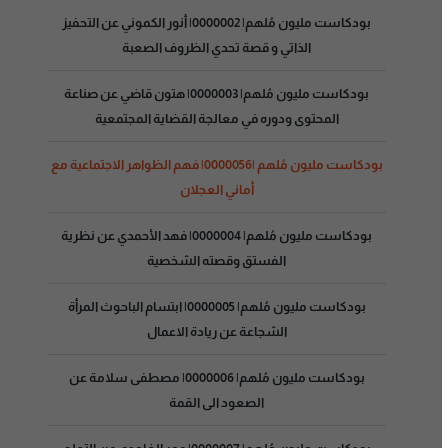
بودكاست مليون مُلهم| 0000002| أنور الكموني عن التحفيز
الذاتي و قصة تحدي الظروف الصعبة
بودكاست مليون مُلهم| 0000003| هتون قاضي عن صناعة
المحتوى ودوره في معالجة القضاية المجتمعية
بودكاست مليون مُلهم |0000056| فهم الظواهر الاجتماعية مع
أماني العجلان
بودكاست مليون مُلهم| 0000004| فهد الأحمدي عن نظرية
الفستق وقصته الشخصية
بودكاست مليون مُلهم| 0000005| ابتسام الباحوث المرأة
الشجاعة عن ريادة الاعمال
بودكاست مليون مُلهم| 0000006| مصطفى سلامة عن
الصعود الى القمة