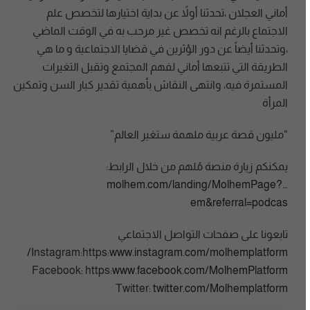
أماني العجلان ،تحدثنا أولاً عن بداية اختيارها لتخصص علم
الاجتماع بالرغم انه تخصص غير مرحب به في الوقت الماضي
،وتحدثنا أيضاً عن دور الؤثرين في قضايا الاجتماعية و ما هي
الطريقة التي تتبعها أماني لفهم المجتمع وتقبل التغيرات
المستمرة فيه، وانتهى النقاش بأهمية تقدير كبار السن وتمكين
المرأة
“مليون قصة عربية ملهمة ستغير العالم”
يمكنكم زيارة منصة مُلهم من خلال الرابط:
molhem.com/landing/MolhemPage?…
em&referral=podcas
تابعونا على صفحات التواصل الاجتماعي
www.instagram.com/molhemplatform/
www.facebook.com/MolhemPlatform
twitter.com/Molhemplatform