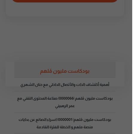
بودكاست مليون مُلهم
أهمية أكتشاف الذات والأتصال الداخلي مع حنان الشهري
بودكاست مليون مُلهم |0000066| صناعة المحتوى التقني مع
عمر الرهبيني
بودكاست مليون مُلهم| 0000001| اسراء الصانع عن بدايات
منصة ملهم و الخطة للفترة القادمة