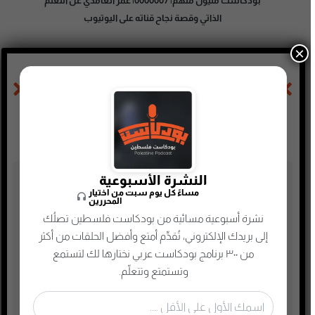
بودكاست مليون مُلهم| 0000007| عمر الغامدي عن التعلم
الذاتي وقصة نجاح قناته على اليوتيوب
×
الحلقة السابقة
الحلقة التالية
بودكاست مليون مُلهم |0000055|عالم الموارد البشرية والتوظيف مع شذى النفيسة
بودكاست مليون مُلهم |0000057| الصحة النفسية في العصر الحالي مع دكتور حازم آل زاحم
النشرة الأسبوعية
تصنيفات البودكاست
مساءً كل يوم سبت من اختيار
المحررين
أدب
نشرة أسبوعية مسائية من بودكاست فلسطين تصلُك
إلى بريدك الإلكتروني، تُقدِّم أمتع وأفضل الحلقات من أكثر
أسلحة وحروب
من ٣٠٠ برنامج بودكاست عربي نختارها لك لتستمع
ألعاب
وتستمتع وتتعلّم.
إدارة وتسويق
اجتماعي وحواري