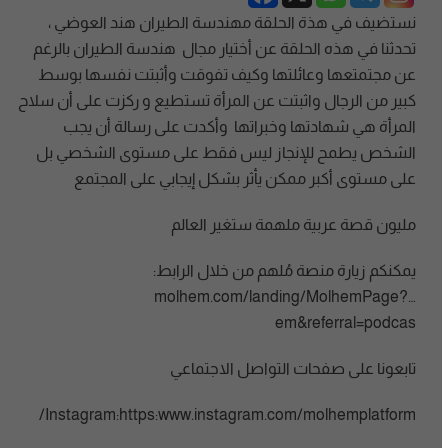
نستضيف في هذة الحلقة مهندسة الطيران هند العوضي ،
تحدثنا في هذه الحلقة عن أختيار مجال هندسة الطيران بالرغم
عن مجتمتعها وعائلتها وكيف تفوقت وأثبتت نفسها بوسط
كبير من الرجال واثبتت عن المرأة تستطيع و ركزت على أن سلاح
المرأة هي شهادتها وخبراتها وأكدت على رسالة أن يجب
الشخص يطمح للإنجاز ليس فقط على مستوى الشخصي بل
على مستوى أكبر ممكن يأثر بشكل إيجابي على المجتمع
مليون قصة عربية ملهمة ستغير العالم
يمكنكم زيارة منصة مُلهم من خلال الرابط:
molhem.com/landing/MolhemPage?…
em&referral=podcas
تابعونا على صفحات التواصل الاجتماعي