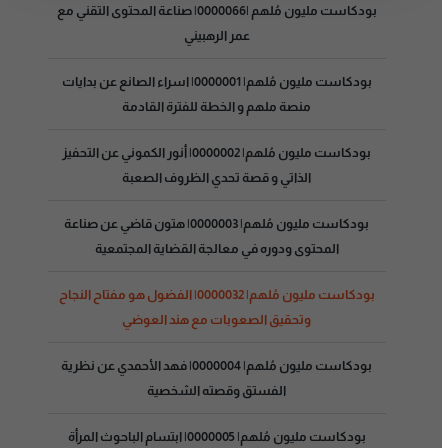
بودكاست مليون مُلهم |0000066| صناعة المحتوى التقني مع
عمر الرهبيني
بودكاست مليون مُلهم| 0000001| اسراء الصانع عن بدايات
منصة ملهم و الخطة للفترة القادمة
بودكاست مليون مُلهم| 0000002| أنور الكموني عن التحفيز
الذاتي و قصة تحدي الظروف الصعبة
بودكاست مليون مُلهم| 0000003| هتون قاضي عن صناعة
المحتوى ودوره في معالجة القضاية المجتمعية
بودكاست مليون مُلهم| 0000032| الفضول هو مفتاح النجاح
وتحقيق الصعوبات مع هند العوضي
بودكاست مليون مُلهم| 0000004| فهد الأحمدي عن نظرية
الفستق وقصته الشخصية
بودكاست مليون مُلهم| 0000005| ابتسام الباحوث المرأة