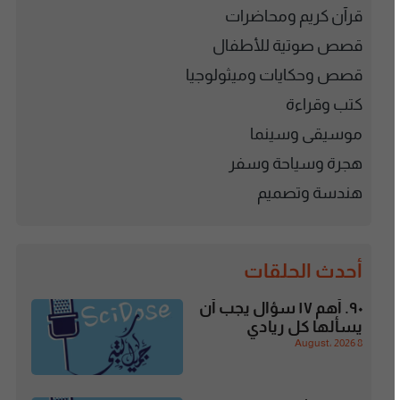
قرآن كريم ومحاضرات
قصص صوتية للأطفال
قصص وحكايات وميثولوجيا
كتب وقراءة
موسيقى وسينما
هجرة وسياحة وسفر
هندسة وتصميم
أحدث الحلقات
٩٠. أهم ١٧ سؤال يجب أن
يسألها كل ريادي
8 August، 2026