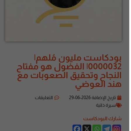
بودكاست مليون مُلهم|
0000032| الفضول هو مفتاح
النجاح وتحقيق الصعوبات مع
هند العوضي
تاريخ الإضافة
2026-06-29
التعليقات
سيرة ذاتية
شارك البودكاست