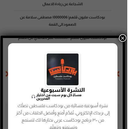
الشجاعة عن ريادة الاعمال
بودكاست مليون مُلهم| 0000006| مصطفى سلامة عن
الصعود الى القمة
×
بودكاست مليون مُلهم| 0000007| عمر الغامدي عن التعلم
الذاتي وقصة نجاح قناته على اليوتيوب
الحلقة السابقة
الحلقة التالية
بودكاست مليون مُلهم| 0000031|نشر الوعي البيئي للحصول على حياة خالية من الأمراض مع هيا الدوسري
بودكاست مليون مُلهم| 0000033|أهمية مهنة التدريس في التربية مع منى ابو سليمان
النشرة الأسبوعية
مساءً كل يوم سبت من اختيار
المحررين
نشرة أسبوعية مسائية من بودكاست فلسطين تصلُك
تصنيفات البودكاست
إلى بريدك الإلكتروني، تُقدِّم أمتع وأفضل الحلقات من أكثر
من ٣٠٠ برنامج بودكاست عربي نختارها لك لتستمع
أدب
وتستمتع وتتعلّم.