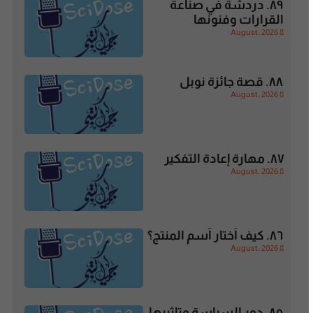
٨٩. دردشة في صناعة
القرارات وفنونها
8 August، 2026
٨٨. قصة جائزة نوبل
8 August، 2026
٨٧. مهارة إعادة التفكير
8 August، 2026
٨٦. كيف أختار آسم المنتج؟
8 August، 2026
٨٥. دور السياسة وتاثيرها