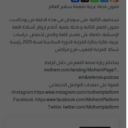
مليون قصة عربية ملهمة ستغير العالم
تستضيف الكاتبة منى سويدان في هذة الحلقة من بودكاست
مليون مُلهم، الكاتبة و باحثة علمية أحلام ازوتار، أستاذة اللغة
الإسبانية، حاصلة على ماستر اللغة والنص تخصص دراسات
عربية، فائزة بجائزة القراءة الدورة السادسة لسنة 2020، رئيسة
شبكة القراءة المغرب-فرع مراكش
يمكنكم زيارة منصة مُلهم من خلال الرابط:
molhem.com/landing/MolhemPage?…
em&referral=podcas
تابعونا على صفحات التواصل الاجتماعي
www.instagram.com/molhemplatform/
www.facebook.com/MolhemPlatform
twitter.com/Molhemplatform