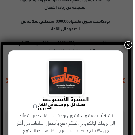
الشجاعة عن ريادة الاعمال
بودكاست مليون مُلهم| 0000006| مصطفى سلامة عن
الصعود الى القمة
بودكاست مليون مُلهم| 0000007| عمر الغامدي عن التعلم
×
الذاتي وقصة نجاح قناته على اليوتيوب
الحلقة السابقة
الحلقة التالية
بودكاست مليون مُلهم| 0000013| شاكر الشريف عن مشوار دخوله عالم التمثيل الكوميدي وحبه لرسم الابتسامة
بودكاست مليون مُلهم| 0000015| فيصل السيف عن بداياته وصناعة المحتوى الرقمي
النشرة الأسبوعية
مساءً كل يوم سبت من اختيار
المحررين
نشرة أسبوعية مسائية من بودكاست فلسطين تصلُك
تصنيفات البودكاست
إلى بريدك الإلكتروني، تُقدِّم أمتع وأفضل الحلقات من أكثر
من ٣٠٠ برنامج بودكاست عربي نختارها لك لتستمع