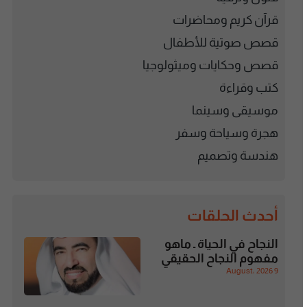
قرآن كريم ومحاضرات
قصص صوتية للأطفال
قصص وحكايات وميثولوجيا
كتب وقراءة
موسيقى وسينما
هجرة وسياحة وسفر
هندسة وتصميم
أحدث الحلقات
النجاح في الحياة ـ ماهو
مفهوم النجاح الحقيقي
9 August، 2026