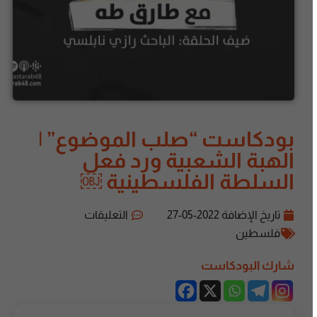
بودكاست “صلب الموضوع” |
الهبة الشعبية ورد فعل
السلطة الفلسطينية ￼
تاريخ الإضافة
2022-05-27
التعليقات
فلسطين
شارك البودكاست