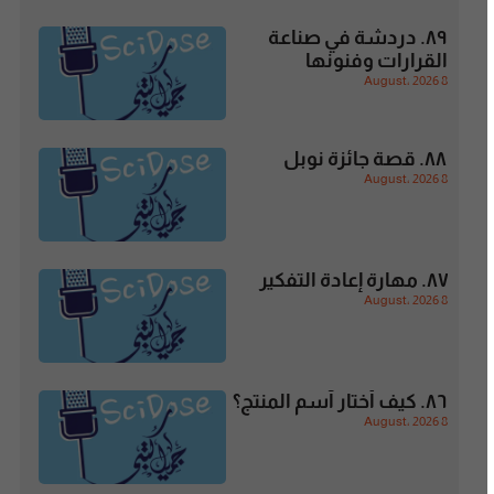
٨٩. دردشة في صناعة
القرارات وفنونها
8 August، 2026
٨٨. قصة جائزة نوبل
8 August، 2026
٨٧. مهارة إعادة التفكير
8 August، 2026
٨٦. كيف أختار آسم المنتج؟
8 August، 2026