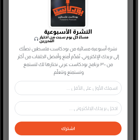
أدب
أسلحة وحروب
ألعاب
النشرة الأسبوعية
إدارة وتسويق
مساءً كل يوم سبت من اختيار
المحررين
اجتماعي وحواري
نشرة أسبوعية مسائية من بودكاست فلسطين تصلُك
الأنمي و المانجا
إلى بريدك الإلكتروني، تُقدِّم أمتع وأفضل الحلقات من أكثر
من ٣٠٠ برنامج بودكاست عربي نختارها لك لتستمع
التجارة الإلكترونية
وتستمتع وتتعلّم.
الذاكرة الشعبية الفلسطينية
الذكاء الإصطناعي
الطفل والحياة الأسرية
تاريخ فلسطين
تعليم وثقافة
تكنولوجيا وتقنية
اشترك
جريمة وغموض واحتيال