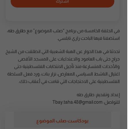
اشترك
في الحلقة الخامسة من برنامج “صلب الموضوع” مع
طارق طه
،
استضفنا فيها الباحث رازي نابلسي.
تحدثنا في هذا الحوار عن الهبة الشعبية التي انطلقت من الشيخ
جراح حتى باب العامود والاعتداءات على المسجد الأقصى
والأحداث المتسارعة منذ تأجيل الانتخابات الفلسطينية حتى
اغتيال الناشط السياسي المعارض، نزار بنات، ورد فعل السلطة
الفلسطينية على الاحتجاجات التي قامت في أعقاب ذلك.
إعداد وتقديم: طارق طه
للتواصل: Tbay.taha.48@gmail.com
بودكاست صلب الموضوع