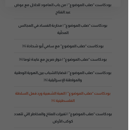
بودكاست “صلب الموضوع” | من باب العامود للداخل مع عوض
عبد الفتاح
بودكاست “صلب الموضوع” | محاربة الفساد في المجالس
المحلّية
بودكاست “صلب الموضوع” مع سامي أبو شحادة ￼
بودكاست “صلب الموضوع” | حوار صريح مع عايدة توما ￼
بودكاست “صلب الموضوع” | قضايا الشباب بين الهوية الوطنية
والمواطنة الإسرائيلية ￼
بودكاست “صلب الموضوع” | الهبة الشعبية ورد فعل السلطة
الفلسطينية ￼
بودكاست “صلب الموضوع” | تغيرات المناخ والمخاطر التي تتهدد
كوكب الأرض