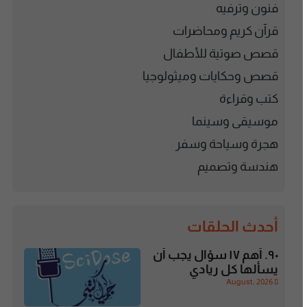
فنون وترفيه
قرآن كريم ومحاضرات
قصص صوتية للأطفال
قصص وحكايات وميثولوجيا
كتب وقراءة
موسيقى وسينما
هجرة وسياحة وسفر
هندسة وتصميم
أحدث الحلقات
٩٠. أهم ١٧ سؤال يجب أن
يسألها كل ريادي
8 August، 2026