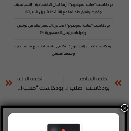
بودكاست “صلب الموضوع” | أزمة لبنان الاقتصادية – السياسية..
جذورها وآفاق حلحلتها مع الناشط شربل شعيا ￼
بودكاست “صلب الموضوع” | مخاض الديمقراطيّة في تونس
وإجراءات رئيس الجمهورية ￼
بودكاست “صلب الموضوع” | عكا في ليلة ساخنة مع محمد نصرة
ومحمد استيتي
الحلقة السابقة
الحلقة التالية
بودكاست “صلب الموضوع” | قضايا الشباب بين الهوية الوطنية والمواطنة الإسرائيلية ￼
بودكاست “صلب الموضوع” | تغيرات المناخ والمخاطر التي تتهدد كوكب الأرض
×
تصنيفات البودكاست