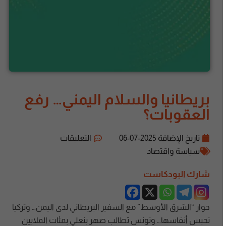
بريطانيا والسلام اليمني… رفع
العقوبات؟
تاريخ الإضافة
2025-07-06
التعليقات
سياسة واقتصاد
شارك البودكاست
حوار “الشرق الأوسط” مع السفير البريطاني لدى اليمن… وتركيا
تحبس أنفاسها… وتونس تطالب صهر بنعلي بمئات الملايين