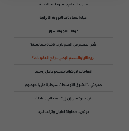
قتلى باقتحام مستوطنة بالضفة
إحياء المحادثات النووية الإيرانية
غوانتانامو والأسرار
تأخر الحسم في السودان… نافذة سياسية؟
بريطانيا والسلام اليمني… رفع العقوبات؟
اتهامات لأوكرانيا بهجوم داخل روسيا
حميدتي لـ”الشرق الأوسط”: سيطرنا على الخرطوم
ترمب و”سي إن إن”… مصالح متبادلة
بوتين… محاولة اغتيال وترقب للرد