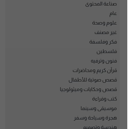
صناعة المحتوى
عام
علوم وصحة
غير مصنف
فكر وفلسفة
فلسطين
فنون وترفيه
قرآن كريم ومحاضرات
قصص صوتية للأطفال
قصص وحكايات وميثولوجيا
كتب وقراءة
موسيقى وسينما
هجرة وسياحة وسفر
هندسة وتصميم