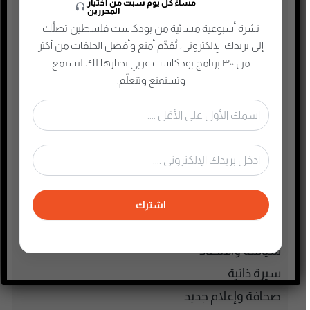
مساءً كل يوم سبت من اختيار
المحررين
الذكاء الإصطناعي
نشرة أسبوعية مسائية من بودكاست فلسطين تصلُك
الطفل والحياة الأسرية
إلى بريدك الإلكتروني، تُقدِّم أمتع وأفضل الحلقات من أكثر
من ٣٠٠ برنامج بودكاست عربي نختارها لك لتستمع
تاريخ فلسطين
وتستمتع وتتعلّم.
تعليم وثقافة
تكنولوجيا وتقنية
جريمة وغموض واحتيال
حقوق وقانون
حلقات مميزة
ريادة الأعمال
اشترك
رياضة
سياسة واقتصاد
سيرة ذاتية
صحافة وإعلام جديد