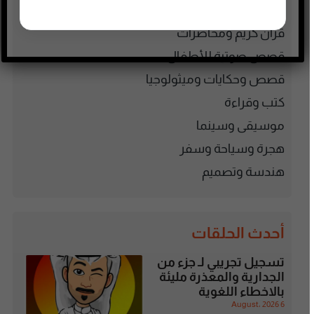
فنون وترفيه
قرآن كريم ومحاضرات
قصص صوتية للأطفال
قصص وحكايات وميثولوجيا
كتب وقراءة
موسيقى وسينما
هجرة وسياحة وسفر
هندسة وتصميم
أحدث الحلقات
تسجيل تجريبي لـ جزء من
الجدارية والمعذرة مليئة
بالاخطاء اللغوية
6 August، 2026