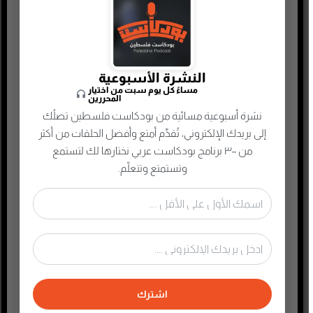
جريمة وغموض واحتيال
حقوق وقانون
حلقات مميزة
ريادة الأعمال
النشرة الأسبوعية
مساءً كل يوم سبت من اختيار
رياضة
المحررين
سياسة واقتصاد
نشرة أسبوعية مسائية من بودكاست فلسطين تصلُك
إلى بريدك الإلكتروني، تُقدِّم أمتع وأفضل الحلقات من أكثر
سيرة ذاتية
من ٣٠٠ برنامج بودكاست عربي نختارها لك لتستمع
صحافة وإعلام جديد
وتستمتع وتتعلّم.
صناعة المحتوى
عام
علوم وصحة
غير مصنف
فكر وفلسفة
اشترك
فلسطين