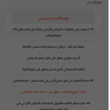
صوتك حر
بودكاست حسنى
51- شهود على بطولات الجيش الأردني دفاعًا عن فلسطين 03-
فرصة وطن
عيلتنا عم تكبر – جنغل سنوية إذاعة حسنى الثامنة
أندريه حواري يعلق على قرار تجميد الرياطي
الناقد السينمائي ناجح حسن يعلق على فيلم أميرة
56- قصة العثور على قبر جندي أردني في فلسطين – فرصة وطن
النائب غازي الذنيبات يعلق على حادثة عراك المجلس
48- كيف ينظر الفلسطينيون لتضحيات الجيش الأردني في
فلسطين- فرصة وطن