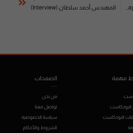
الاستاذ خالد حسن (Creativity Is The Way Of Success)
المهندس أحمد سلطان (Interview)
ط مهمة
الصفحات
است
من نحن
 البودكاست
تواصل معنا
فات البودكاست
سياسة الخصوصية
نة
الشروط والأحكام