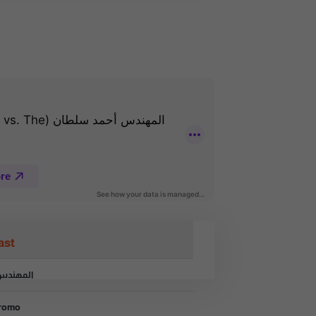
ast
المهندس أكرم 
romo