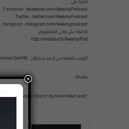
تابعنا علي
Facebook :
facebook.com/AwamyPodcast
Twitter :
twitter.com/AwamyPodcast
Instagram :
instagram.com/awamypodcast
الحلقه علي باقي البلاتفورمز
http://smarturl.it/AwamyPod
أكونت المهندس أحمد سلطان :
om/xor.0x4148
Music:
×
“Danger Storm” by Kevin MacLeod