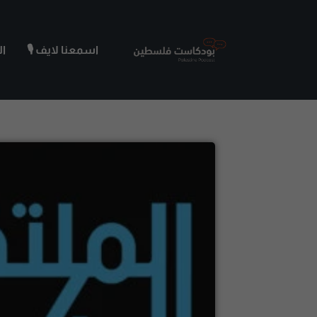
اسمعنا لايف 🎙️
ا