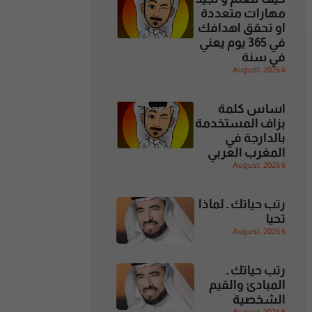
مهارات متعددة
او تحقق اهدافك
في 365 يوم يعني
في سنة
6 August، 2026
اساس كلمة
بزاف المستخدمة
بالدارجة في
المغرب العربي
6 August، 2026
رتب حياتك ـ لماذا
تحيا
6 August، 2026
رتب حياتك ـ
المبادئ والقيم
الشخصية