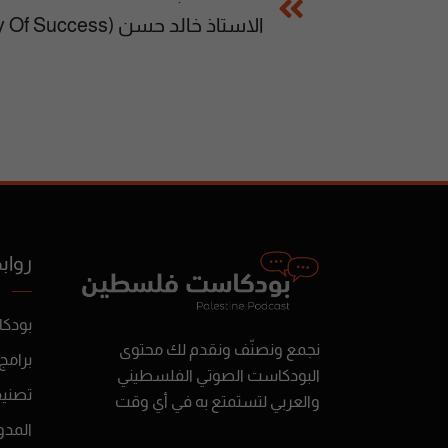
رواب
بودك
نجمع ونصنّف ونقدم لك محتوى
برامج
البودكاست الصوتي الفلسطيني
تصني
والعربي لتستمتع به في أي وقت
المدو