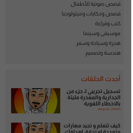
قصص صوتية للأطفال
قصص وحكايات وميثولوجيا
كتب وقراءة
موسيقى وسينما
هجرة وسياحة وسفر
هندسة وتصميم
أحدث الحلقات
تسجيل تجريبي لـ جزء من
الجدارية والمعذرة مليئة
بالاخطاء اللغوية
6 August، 2026
كيف تتعلم و تجيد مهارات
متعددة او تحقق اهدافك