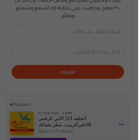
٣٠٠ برنامج بودكاست عربي نختارها لك لتستمع وتستمتع
وتتعلّم.
اشترك