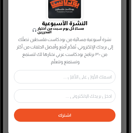
ألعاب
إدارة وتسويق
النشرة الأسبوعية
اجتماعي وحواري
مساءً كل يوم سبت من اختيار
المحررين
الأنمي و المانجا
نشرة أسبوعية مسائية من بودكاست فلسطين تصلُك
التجارة الإلكترونية
إلى بريدك الإلكتروني، تُقدِّم أمتع وأفضل الحلقات من أكثر
الذاكرة الشعبية الفلسطينية
من ٣٠٠ برنامج بودكاست عربي نختارها لك لتستمع
وتستمتع وتتعلّم.
الذكاء الإصطناعي
الطفل والحياة الأسرية
تاريخ فلسطين
تعليم وثقافة
تكنولوجيا وتقنية
جريمة وغموض واحتيال
اشترك
حقوق وقانون
حلقات مميزة