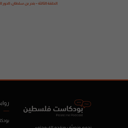
الحلقة الثالثة – بندر بن سلطان: الدو
رواب
بودك
نجمع ونصنّف ونقدم لك محتوى