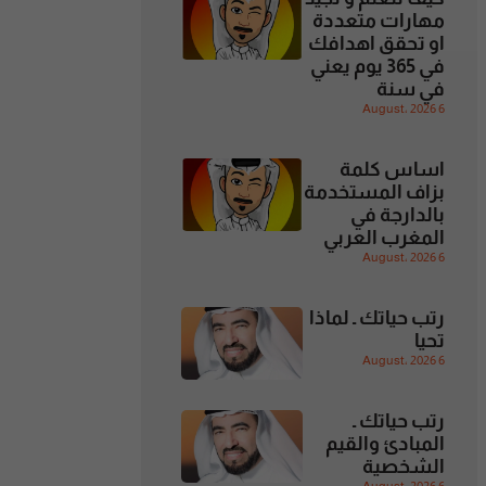
مهارات متعددة
او تحقق اهدافك
في 365 يوم يعني
في سنة
6 August، 2026
اساس كلمة
بزاف المستخدمة
بالدارجة في
المغرب العربي
6 August، 2026
رتب حياتك ـ لماذا
تحيا
6 August، 2026
رتب حياتك ـ
المبادئ والقيم
الشخصية