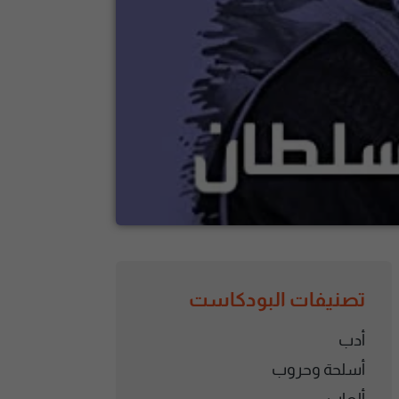
تصنيفات البودكاست
أدب
أسلحة وحروب