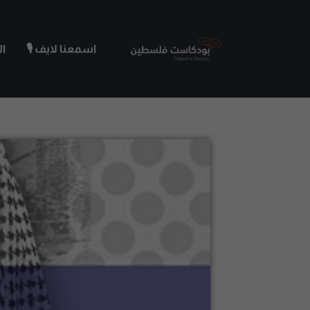
اسمعنا لايف 🎙️
ا