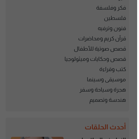
فكر وفلسفة
فلسطين
فنون وترفيه
قرآن كريم ومحاضرات
قصص صوتية للأطفال
قصص وحكايات وميثولوجيا
كتب وقراءة
موسيقى وسينما
هجرة وسياحة وسفر
هندسة وتصميم
أحدث الحلقات