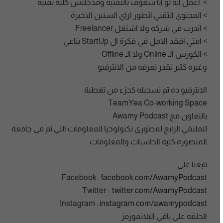
> أعمل ايه لو انا شغوف بالتقنية ومدخلتش كلية تقنية
> المحتوي التقني اتطور ازاي السنين الاخيرة
> اتدرب في شركه ولا اشتغل Freelancer
> امتي افقد الامل في فكرة ال StartUp بتاعي
> الكورس الـ Online ولا الـ Offline
وغيره كتير تقدر تعرفه من الانترفيو
الانترفيو ده تم تسجيله كجزء من تغطية
TeamYea Co-working Space
بالتعاون مع Awamy Podcast
للملتقي الرابع لمطوري تكنولوجيا المعلومات اللي تم في جامعة
المنصوره كلية الحاسبات والمعلومات
تابعنا علي
Facebook :
facebook.com/AwamyPodcast
Twitter :
twitter.com/AwamyPodcast
Instagram :
instagram.com/awamypodcast
الحلقه علي باقي البلاتفورمز