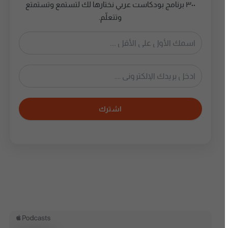
٣٠٠ برنامج بودكاست عربي نختارها لك لتستمع وتستمتع
وتتعلّم.
اشترك