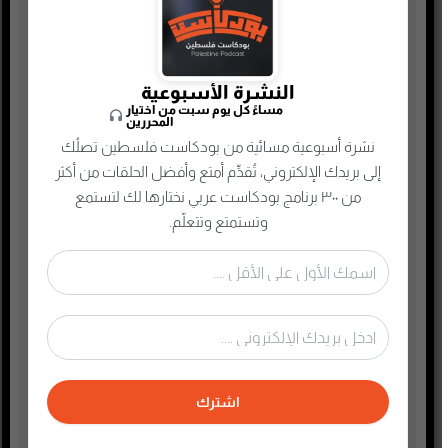
أسلحة وحروب
ألعاب
النشرة الأسبوعية
إدارة وتسويق
مساءً كل يوم سبت من اختيار
المحررين
اجتماعي وحواري
نشرة أسبوعية مسائية من بودكاست فلسطين تصلُك
الأنمي و المانجا
إلى بريدك الإلكتروني، تُقدِّم أمتع وأفضل الحلقات من أكثر
التجارة الإلكترونية
من ٣٠٠ برنامج بودكاست عربي نختارها لك لتستمع
وتستمتع وتتعلّم.
الذاكرة الشعبية الفلسطينية
الذكاء الإصطناعي
الطفل والحياة الأسرية
تاريخ فلسطين
تعليم وثقافة
تكنولوجيا وتقنية
اشترك
جريمة وغموض واحتيال