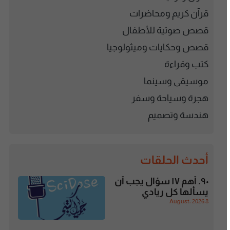
قرآن كريم ومحاضرات
قصص صوتية للأطفال
قصص وحكايات وميثولوجيا
كتب وقراءة
موسيقى وسينما
هجرة وسياحة وسفر
هندسة وتصميم
أحدث الحلقات
٩٠. أهم ١٧ سؤال يجب أن
يسألها كل ريادي
8 August، 2026