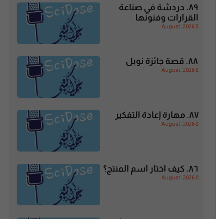
٨٩. دردشة في صناعة
القرارات وفنونها
8 August، 2026
٨٨. قصة جائزة نوبل
8 August، 2026
٨٧. مهارة إعادة التفكير
8 August، 2026
٨٦. كيف أختار آسم المنتج؟
8 August، 2026