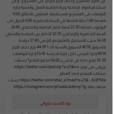
عن القرار المصيري وحذف الترم للتركيز على المشروع ، وعن
استخدام المواد الإنتاجية وزيادة إنتاجية العمل وأهمية إدارة
التوقعات في المشاريع المستقبلية. العناوين بالدقائق
0:00
مقدمة
1:40
بداية المنصة في السنة التحضيرية
6:00
التحول من
اليوتيوب لمنصة
22:30
قصة اختيار الجامعة والتخصص
26:45
السنه التحضيرية والإنجليزي
32:20
الاختيار بين الدراسة والشغل
34:38
سبب الاستمرار بالتعليم مع البزنس
37:40
دراسة
للتسويق
40:18
التسويق بالنسبة لك ؟
44:39
قرار حذف الترم
49:19
إدارة البزنس خلال فترة الدراسة
53:45
إدارة التوقعات
55:30
صنع حاجه من لا شيء
58:00
ما هو القادم؟ حسابات
بترولي على تويتر
https://twitter.com/ipetroly?s=21&t=x…
حسابات المقدم احمد العطار
https://twitter.com/attar_a7mad?s=21&…
ArdPMw حساب
منصة جهاد
https://instagram.com/jehadacademy?ig…
بودكاست بترولي