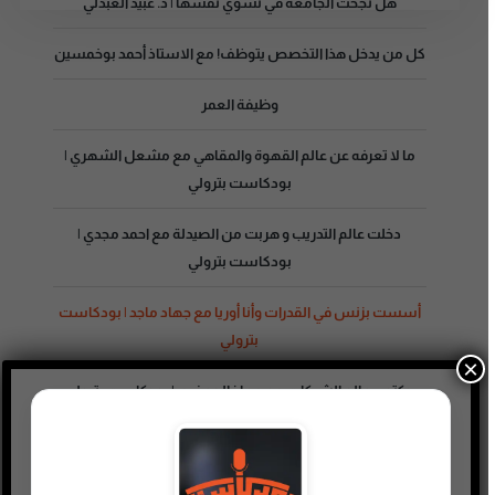
هل نجحت الجامعة في تسوي نفسها | د. عبيد العبدلي
كل من يدخل هذا التخصص يتوظف! مع الاستاذ أحمد بوخمسين
وظيفة العمر
ما لا تعرفه عن عالم القهوة والمقاهي مع مشعل الشهري |
بودكاست بترولي
دخلت عالم التدريب و هربت من الصيدلة مع احمد مجدي |
بودكاست بترولي
أسست بزنس في القدرات وأنا أوريا مع جهاد ماجد | بودكاست
بترولي
×
دكتور يعالج الشركات مع معاذ الجعفري | بودكاست بترولي
من الهندسة إلى تقديم الأخبار مع محمد الوهيبي | بودكاست
بترولي