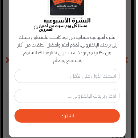
هذا ما تعلمته من حضور المؤتمرات العالمية مع م.محمد
المقهوي | بودكاست بترولي
النشرة الأسبوعية
مساءً كل يوم سبت من اختيار
كيف أتوظف في أرامكو مع م.دخيل الدخيل
المحررين
نشرة أسبوعية مسائية من بودكاست فلسطين تصلُك
إلى بريدك الإلكتروني، تُقدِّم أمتع وأفضل الحلقات من أكثر
من ٣٠٠ برنامج بودكاست عربي نختارها لك لتستمع
الحلقة السابقة
الحلقة التالية
وتستمتع وتتعلّم.
كيف أتوظف في أرامكو مع م. دخيل الدخيل | بودكاست بترولي
تحديات دراستي الدكتوراة في كندا مع د.باسم أبو السعود | بودكاست بترولي
تصنيفات البودكاست
أدب
اشترك
أسلحة وحروب
ألعاب