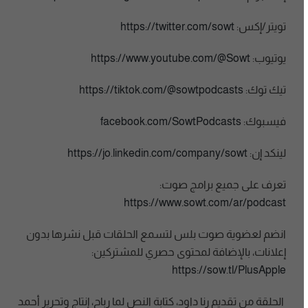
تويتر/إكس:
https://twitter.com/sowt
يوتيوب:
https://www.youtube.com/@Sowt
تيك توك:
https://tiktok.com/@sowtpodcasts
فيسبوك:
facebook.com/SowtPodcasts
لينكد إن:
https://jo.linkedin.com/company/sowt
تعرف على جميع برامج صوت:
https://www.sowt.com/ar/podcast
انضم لعضوية صوت بلس لتسمع الحلقات قبل نشرها بدون
إعلانات، بالإضافة لمحتوى حصري للمشتركين:
https://sow.tl/PlusApple
الحلقة من تقديم رنا داود، كتابة النص لما رباح، إنتاج وتحرير أحمد