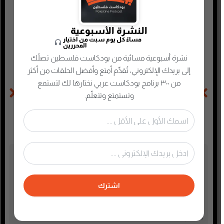
وحدنا ننعى طلابَنا الشهداء
النشرة الأسبوعية
مساءً كل يوم سبت من اختيار
كيف يُبْلِغوننا أنّهم بخيرٍ هذه المرّة؟
المحررين
نشرة أسبوعية مسائية من بودكاست فلسطين تصلُك
إلى بريدك الإلكتروني، تُقدِّم أمتع وأفضل الحلقات من أكثر
من ٣٠٠ برنامج بودكاست عربي نختارها لك لتستمع
الحلقة السابقة
الحلقة التالية
وتستمتع وتتعلّم.
عن حركات المقاومة وفوز حماس بانتخابات ٢٠٠٦
أهل غزة يقرعون جدران الخزان
تصنيفات البودكاست
أدب
اشترك
أسلحة وحروب
ألعاب