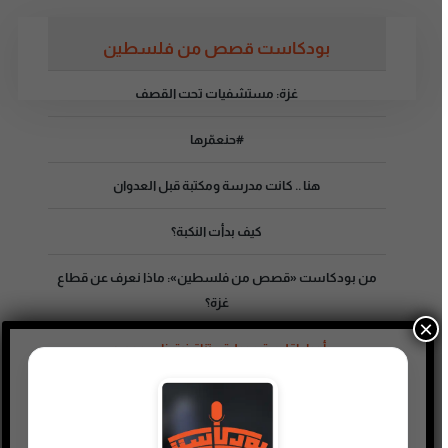
بودكاست قصص من فلسطين
غزة: مستشفيات تحت القصف
#حنعمّرها
هنا .. كانت مدرسة ومكتبة قبل العدوان
كيف بدأت النكبة؟
من بودكاست «قصص من فلسطين»: ماذا نعرف عن قطاع
غزة؟
×
أدوار إقليمية ودولية متناقضة ذات وجهين
عن حركات المقاومة وفوز حماس بانتخابات ٢٠٠٦
أهل غزة يقرعون جدران الخزان