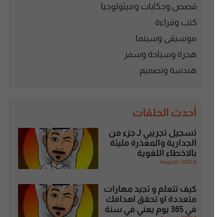
قصص وحكايات وميثولوجيا
كتب وقراءة
موسيقى وسينما
هجرة وسياحة وسفر
هندسة وتصميم
أحدث الحلقات
تسجيل تجريبي لـ جزء من
الجدارية والمعذرة مليئة
بالاخطاء اللغوية
6 August، 2026
كيف تتعلم و تجيد مهارات
متعددة او تحقق اهدافك
في 365 يوم يعني في سنة