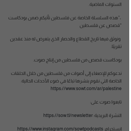
السنوات الماضية.
،”هذه السلسلة الخاصة عن فلسطين تأتيكم ضمن بودكاست
“قصص عن فلسطين
ونوثق فيها تاريخ القطاع والحصار الذي يتعرض له منذ عقدين
تقريبًا.
بودكاست قصص من فلسطين من إنتاج صوت.
ندعوكم للإصغاء إلى أصوات من فلسطين من خلال الحلقات
الخاصة التي نقوم بنشرها تباعًا في ضوء الأحداث الحالية:
https://www.sowt.com/ar/palestine
تابعوا صوت على:
النشرة البريدية:
https://sow.tl/newsletter
إنستجرام:
https://www.instagram.com/sowtpodcasts